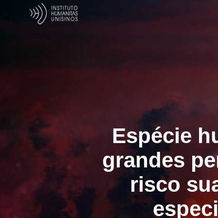
Espécie h
grandes pe
risco su
espec