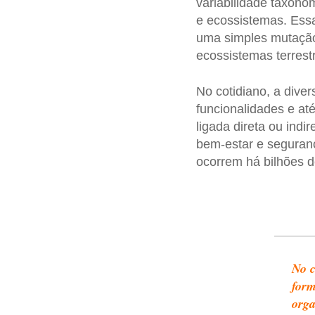
variabilidade taxonô
e ecossistemas. Ess
uma simples mutação
ecossistemas terrest
No cotidiano, a diver
funcionalidades e a
ligada direta ou ind
bem-estar e seguranç
ocorrem há bilhões d
No c
form
org