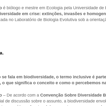
o
é biólogo e mestre em Ecologia pela Universidade de B
iversidade em crise: extinções, invasões e homogen
izada no Laboratório de Biologia Evolutiva sob a orienta
a.
 se fala em biodiversidade, o termo inclusive é part
 o que significa o conceito e como o percebemos na
o
– De acordo com a
Convenção Sobre Diversidade B
ial de discussão sobre o assunto, a biodiversidade envo