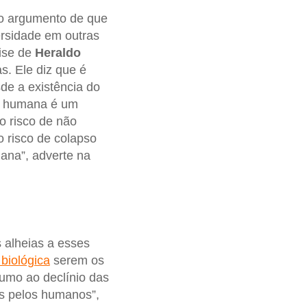
o argumento de que
ersidade em outras
lise de
Heraldo
s. Ele diz que é
de a existência do
ie humana é um
o risco de não
o risco de colapso
mana”, adverte na
 alheias a esses
 biológica
serem os
rumo ao declínio das
s pelos humanos”,