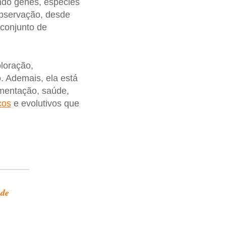
ndo genes, espécies
observação, desde
conjunto de
oloração,
 Ademais, ela está
imentação, saúde,
cos
e evolutivos que
 de