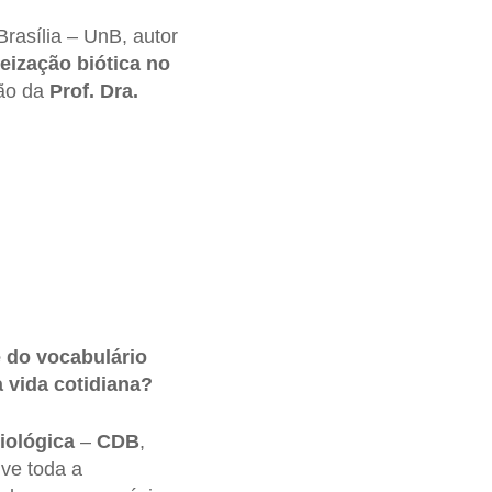
rasília – UnB, autor
eização biótica no
ção da
Prof. Dra.
e do vocabulário
 vida cotidiana?
iológica
–
CDB
,
lve toda a