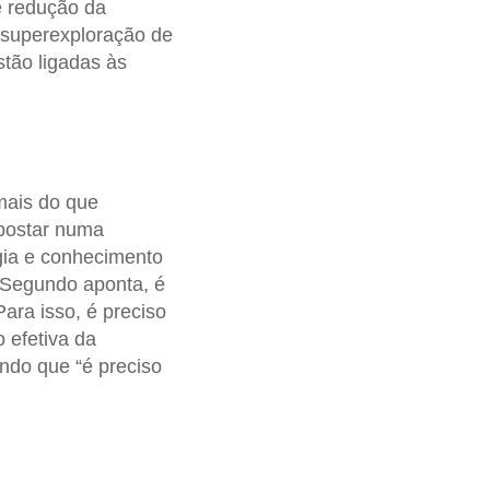
e redução da
 superexploração de
stão ligadas às
mais do que
apostar numa
gia e conhecimento
. Segundo aponta, é
ra isso, é preciso
 efetiva da
ndo que “é preciso