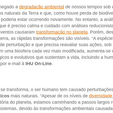
 negado a
degradação ambiental
de nossos tempos sob 
clos naturais da Terra e que, como houve perda de biodiv
o poderia estar ocorrendo novamente. No entanto, a aná
que é preciso calma e cuidado com análises reducionista
 eventos causaram
transformação no planeta
. Porém, des
erra, as rápidas transformações são visíveis. “A espéc
e perturbação e que precisa reavaliar suas ações, sob 
 Em uma biosfera cada vez mais modificada, aumenta-se 
icos e evolutivos que sustentam a vida, incluindo a hu
 por e-mail à
IHU On-Line
.
 se transforma, o ser humano tem causado perturbações
icos
mais naturais. “Apesar de os níveis de
diversidade
tória do planeta, estamos caminhando a passos largos 
sistemas, devido às transformações ambientais causada