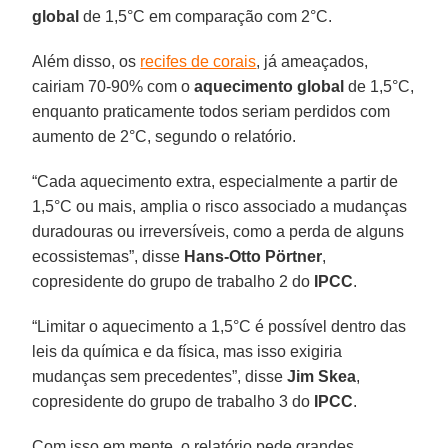
global
de 1,5°C em comparação com 2°C.
Além disso, os
recifes de corais
, já ameaçados,
cairiam 70-90% com o
aquecimento global
de 1,5°C,
enquanto praticamente todos seriam perdidos com
aumento de 2°C, segundo o relatório.
“Cada aquecimento extra, especialmente a partir de
1,5°C ou mais, amplia o risco associado a mudanças
duradouras ou irreversíveis, como a perda de alguns
ecossistemas”, disse
Hans-Otto Pörtner
,
copresidente do grupo de trabalho 2 do
IPCC
.
“Limitar o aquecimento a 1,5°C é possível dentro das
leis da química e da física, mas isso exigiria
mudanças sem precedentes”, disse
Jim Skea
,
copresidente do grupo de trabalho 3 do
IPCC
.
Com isso em mente, o relatório pede grandes