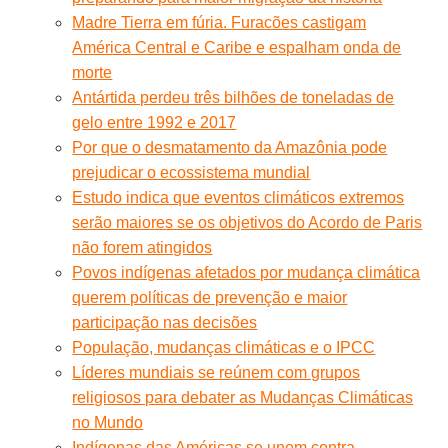
Madre Tierra em fúria. Furacões castigam
América Central e Caribe e espalham onda de
morte
Antártida perdeu três bilhões de toneladas de
gelo entre 1992 e 2017
Por que o desmatamento da Amazônia pode
prejudicar o ecossistema mundial
Estudo indica que eventos climáticos extremos
serão maiores se os objetivos do Acordo de Paris
não forem atingidos
Povos indígenas afetados por mudança climática
querem políticas de prevenção e maior
participação nas decisões
População, mudanças climáticas e o IPCC
Líderes mundiais se reúnem com grupos
religiosos para debater as Mudanças Climáticas
no Mundo
Indígenas das Américas se unem contra