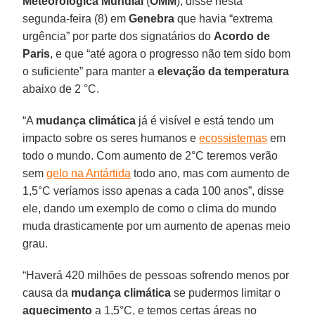
Meteorológica Mundial
(
OMM
), disse nesta
segunda-feira (8) em
Genebra
que havia “extrema
urgência” por parte dos signatários do
Acordo de
Paris
, e que “até agora o progresso não tem sido bom
o suficiente” para manter a
elevação da temperatura
abaixo de 2 °C.
“A
mudança climática
já é visível e está tendo um
impacto sobre os seres humanos e
ecossistemas
em
todo o mundo. Com aumento de 2°C teremos verão
sem
gelo na Antártida
todo ano, mas com aumento de
1,5°C veríamos isso apenas a cada 100 anos”, disse
ele, dando um exemplo de como o clima do mundo
muda drasticamente por um aumento de apenas meio
grau.
“Haverá 420 milhões de pessoas sofrendo menos por
causa da
mudança climática
se pudermos limitar o
aquecimento
a 1,5°C, e temos certas áreas no