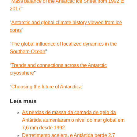
“
Mass balance of the Antarctic Ice Sheet from 1992 to
2017
”
“
Antarctic and global climate history viewed from ice
cores
”
“
The global influence of localized dynamics in the
Southern Ocean
”
“
Trends and connections across the Antarctic
cryosphere
”
“
Choosing the future of Antarctica
”
Leia mais
As perdas de massa da camada de gelo da
Antártida aumentaram o nível do mar global em
7,6 mm desde 1992
Derretimento acelera, e Antártida perde 2,7