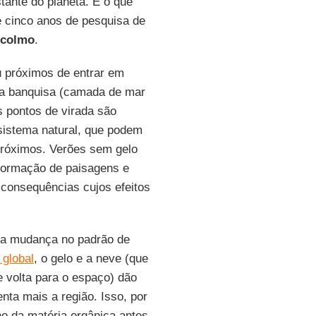
tante do planeta. É o que
de cinco anos de pesquisa de
ocolmo
.
u próximos de entrar em
da banquisa (camada de mar
s pontos de virada são
sistema natural, que podem
próximos. Verões sem gelo
sformação de paisagens e
 consequências cujos efeitos
 a mudança no padrão de
global
, o gelo e a neve (que
 volta para o espaço) dão
nta mais a região. Isso, por
no da matéria orgânica antes