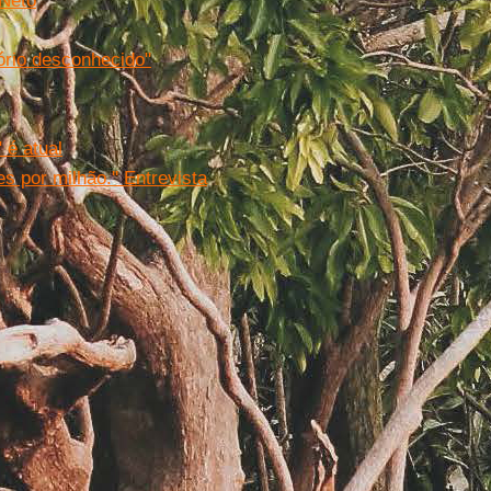
 Neto
ório desconhecido"
 é atual
s por milhão.'' Entrevista