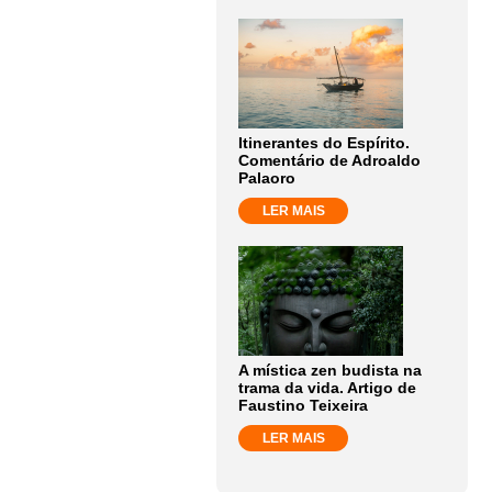
Itinerantes do Espírito.
Comentário de Adroaldo
Palaoro
LER MAIS
A mística zen budista na
trama da vida. Artigo de
Faustino Teixeira
LER MAIS