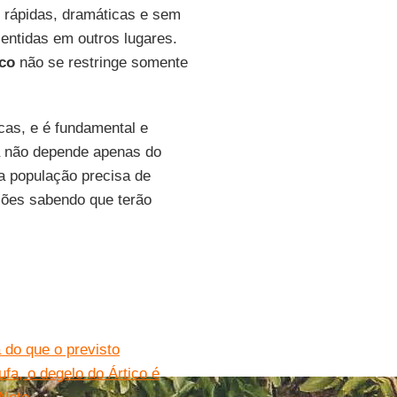
s rápidas, dramáticas e sem
entidas em outros lugares.
ico
não se restringe somente
as, e é fundamental e
ia não depende apenas do
a população precisa de
ções sabendo que terão
 do que o previsto
fa, o degelo do Ártico é