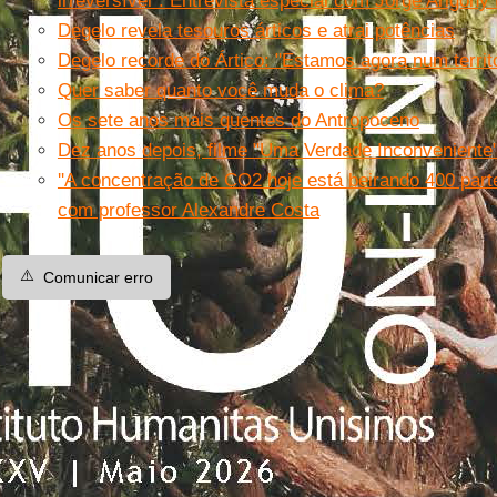
irreversível". Entrevista especial com Jorge Arigony
Degelo revela tesouros árticos e atrai potências
Degelo recorde do Ártico: "Estamos agora num territ
Quer saber quanto você muda o clima?
Os sete anos mais quentes do Antropoceno
Dez anos depois, filme "Uma Verdade Inconveniente"
''A concentração de CO2 hoje está beirando 400 parte
com professor Alexandre Costa
⚠️
Comunicar erro