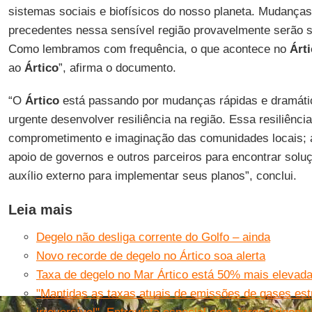
sistemas sociais e biofísicos do nosso planeta. Mudança
precedentes nessa sensível região provavelmente serão s
Como lembramos com frequência, o que acontece no
Árt
ao
Ártico
”, afirma o documento.
“O
Ártico
está passando por mudanças rápidas e dramátic
urgente desenvolver resiliência na região. Essa resiliênc
comprometimento e imaginação das comunidades locais; 
apoio de governos e outros parceiros para encontrar solu
auxílio externo para implementar seus planos”, conclui.
Leia mais
Degelo não desliga corrente do Golfo – ainda
Novo recorde de degelo no Ártico soa alerta
Taxa de degelo no Mar Ártico está 50% mais elevada
"Mantidas as taxas atuais de emissões de
gases estu