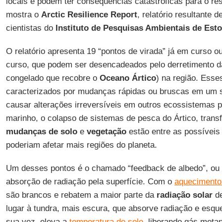
locais e podem ter consequências catastróficas para o res
mostra o
Arctic Resilience Report
, relatório resultante 
cientistas do
Instituto de Pesquisas Ambientais de Est
O relatório apresenta 19 “pontos de virada” já em curso o
curso, que podem ser desencadeados pelo derretimento 
congelado que recobre o
Oceano Ártico
) na região. Esse
caracterizados por mudanças rápidas ou bruscas em um 
causar alterações irreversíveis em outros ecossistemas 
marinho, o colapso de sistemas de pesca do Ártico, tran
mudanças de solo
e
vegetação
estão entre as possíveis
poderiam afetar mais regiões do planeta.
Um desses pontos é o chamado “feedback de albedo”, ou
absorção de radiação pela superfície. Com o
aquecimento 
são brancos e rebatem a maior parte da
radiação solar
de
lugar à tundra, mais escura, que absorve radiação e esque
sua vez, eleva a
temperatura do solo
, liberando gás meta