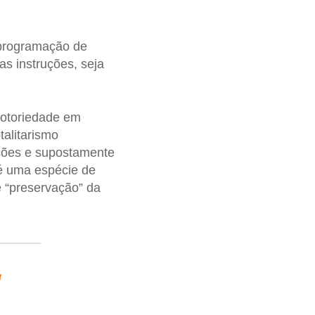
programação de
s instruções, seja
notoriedade em
talitarismo
uções e supostamente
é uma espécie de
e “preservação” da
a