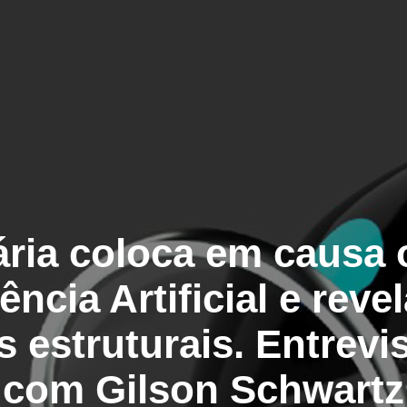
ária coloca em causa
gência Artificial e reve
s estruturais. Entrevi
com Gilson Schwartz