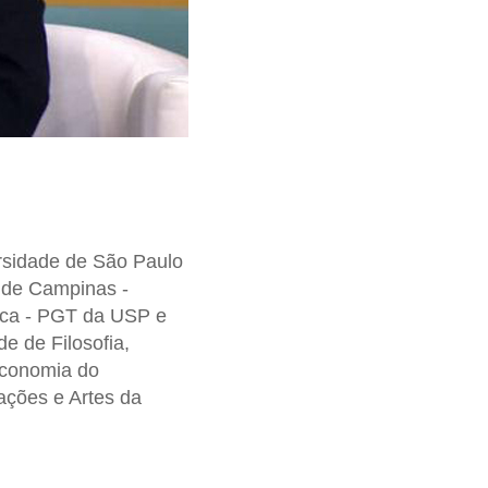
rsidade de São Paulo
 de Campinas -
ica - PGT da USP e
e de Filosofia,
Economia do
ções e Artes da