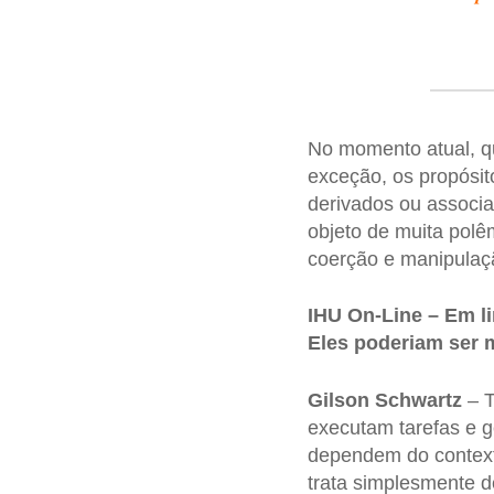
No momento atual, q
exceção, os propósi
derivados ou associa
objeto de muita polê
coerção e manipulaçã
IHU On-Line – Em li
Eles poderiam ser 
Gilson Schwartz
– T
executam tarefas e g
dependem do contexto
trata simplesmente d