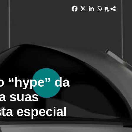
 o “hype” da
la suas
sta especial