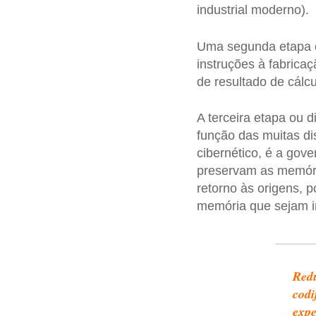
industrial moderno).
Uma segunda etapa 
instruções à fabrica
de resultado de cálc
A terceira etapa ou
função das muitas dis
cibernético, é a gov
preservam as memóri
retorno às origens, 
memória que sejam im
Redu
codi
expe