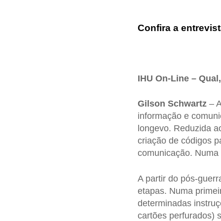
Confira a entrevist
IHU On-Line – Qual, 
Gilson Schwartz
– A
informação e comuni
longevo. Reduzida ao
criação de códigos p
comunicação. Numa 
A partir do pós-guer
etapas. Numa primeir
determinadas instruç
cartões perfurados)