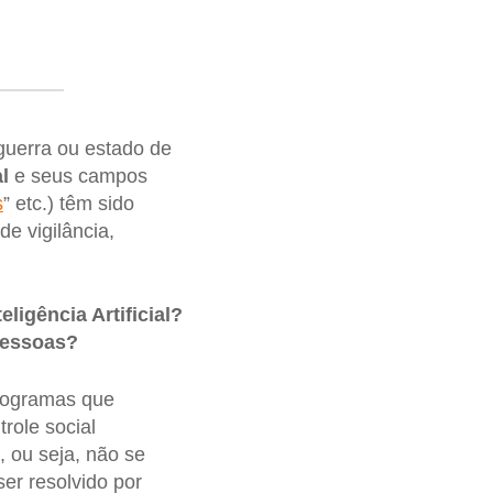
uerra ou estado de
al
e seus campos
s
” etc.) têm sido
e vigilância,
ligência Artificial?
pessoas?
rogramas que
role social
 ou seja, não se
er resolvido por