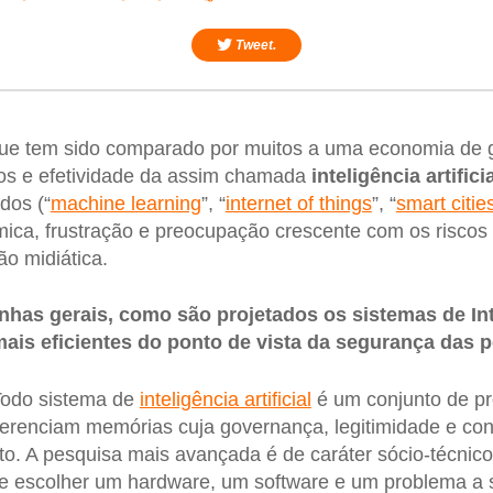
Tweet.
ue tem sido comparado por muitos a uma economia de g
tos e efetividade da assim chamada
inteligência artifici
dos (“
machine learning
”, “
internet of things
”, “
smart citie
mica, frustração e preocupação crescente com os riscos d
o midiática.
nhas gerais, como são projetados os sistemas de Inte
mais eficientes do ponto de vista da segurança das 
odo sistema de
inteligência artificial
é um conjunto de p
erenciam memórias cuja governança, legitimidade e cont
. A pesquisa mais avançada é de caráter sócio-técnico,
e escolher um hardware, um software e um problema a s