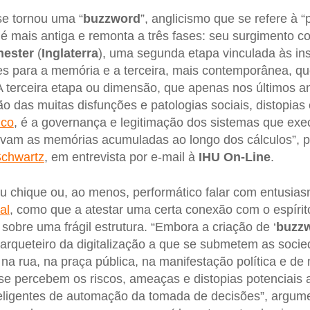
e tornou uma “
buzzword
”, anglicismo que se refere à 
 é mais antiga e remonta a três fases: seu surgimento 
ester
(
Inglaterra
), uma segunda etapa vinculada às in
es para a memória e a terceira, mais contemporânea, qu
“A terceira etapa ou dimensão, que apenas nos últimos
o das muitas disfunções e patologias sociais, distopia
ico
, é a governança e legitimação dos sistemas que exe
vam as memórias acumuladas ao longo dos cálculos”, p
Schwartz
, em entrevista por e-mail à
IHU On-Line
.
u chique ou, ao menos, performático falar com entusias
ial
, como que a atestar uma certa conexão com o espíri
sobre uma frágil estrutura. “Embora a criação de ‘
buzz
rqueteiro da digitalização a que se submetem as soci
na rua, na praça pública, na manifestação política e d
e se percebem os riscos, ameaças e distopias potenciais
teligentes de automação da tomada de decisões”, argume