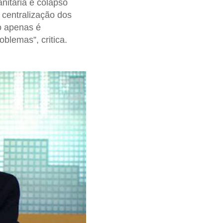
nitária e colapso
e centralização dos
o apenas é
blemas”, critica.