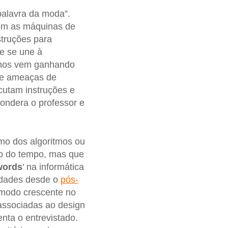
“palavra da moda”.
com as máquinas de
struções para
e se une à
 anos vem ganhando
s e ameaças de
cutam instruções e
ondera o professor e
mo dos algoritmos ou
to do tempo, mas que
words
’ na informática
edades desde o
pós-
e modo crescente no
 associadas ao design
nta o entrevistado.