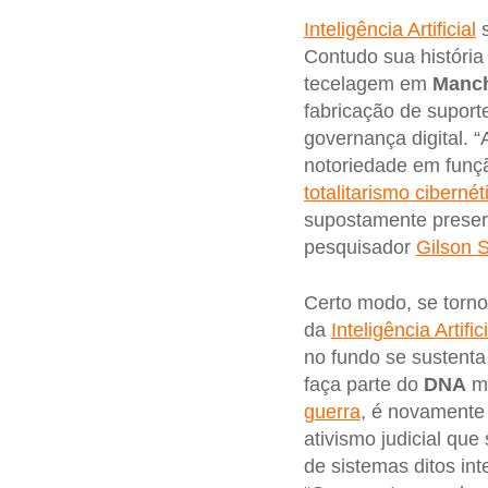
Inteligência Artificial
s
Contudo sua história
tecelagem em
Manch
fabricação de suport
governança digital. 
notoriedade em funçã
totalitarismo cibernét
supostamente preser
pesquisador
Gilson 
Certo modo, se torno
da
Inteligência Artific
no fundo se sustenta 
faça parte do
DNA
ma
guerra
, é novamente 
ativismo judicial qu
de sistemas ditos in