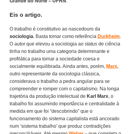
Grande do Norte – UFRN
.
Eis o artigo.
O trabalho é constitutivo ao nascedouro da
sociologia
. Basta tomar como referência
Durkheim
.
O autor que elevou a sociologia ao
status
de ciência
tinha no trabalho uma categoria determinante e
profilática para tornar a sociedade coesa e
socialmente equilibrada. Ainda antes, porém,
Marx
,
outro representante da sociologia clássica,
considerava o trabalho a pedra angular para se
compreender e romper com o capitalismo. Na longa
trajetória da produção intelectual de
Karl Marx
, o
trabalho foi assumindo importância e centralidade à
medida em que foi “descobrindo” que o
funcionamento do sistema capitalista está ancorado
num ‘sistema trabalho’ que produz contradições
irreconciliáveis. Até mesmo
Weber
– que completa o