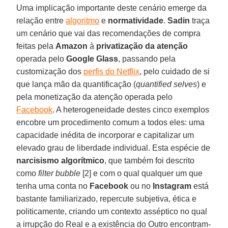
Uma implicação importante deste cenário emerge da
relação entre
algoritmo
e
normatividade
.
Sadin
traça
um cenário que vai das recomendações de compra
feitas pela
Amazon
à
privatização da atenção
operada pelo
Google Glass
, passando pela
customização dos
perfis do Netflix
, pelo cuidado de si
que lança mão da quantificação (
quantified selves
) e
pela monetização da atenção operada pelo
Facebook
. A heterogeneidade destes cinco exemplos
encobre um procedimento comum a todos eles: uma
capacidade inédita de incorporar e capitalizar um
elevado grau de liberdade individual. Esta espécie de
narcisismo algorítmico
, que também foi descrito
como
filter bubble
[2] e com o qual qualquer um que
tenha uma conta no
Facebook
ou no
Instagram
está
bastante familiarizado, repercute subjetiva, ética e
politicamente, criando um contexto asséptico no qual
a irrupção do Real e a existência do Outro encontram-