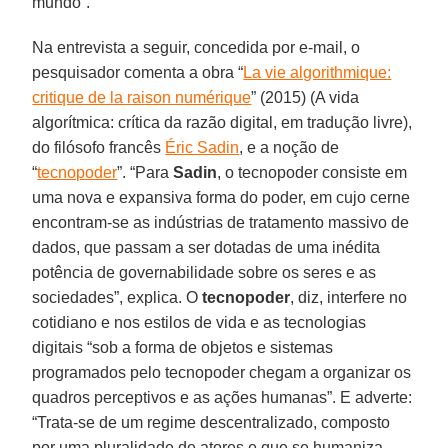
mundo”.
Na entrevista a seguir, concedida por e-mail, o
pesquisador comenta a obra “
La vie algorithmique:
critique de la raison numérique
” (2015) (A vida
algorítmica: crítica da razão digital, em tradução livre),
do filósofo francês
Éric Sadin
, e a noção de
“
tecnopoder
”. “Para
Sadin
, o tecnopoder consiste em
uma nova e expansiva forma do poder, em cujo cerne
encontram-se as indústrias de tratamento massivo de
dados, que passam a ser dotadas de uma inédita
potência de governabilidade sobre os seres e as
sociedades”, explica. O
tecnopoder
, diz, interfere no
cotidiano e nos estilos de vida e as tecnologias
digitais “sob a forma de objetos e sistemas
programados pelo tecnopoder chegam a organizar os
quadros perceptivos e as ações humanas”. E adverte:
“Trata-se de um regime descentralizado, composto
por uma pluralidade de atores e que se humaniza