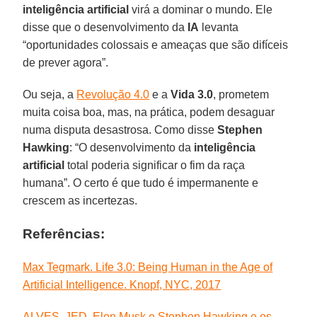
inteligência artificial
virá a dominar o mundo. Ele
disse que o desenvolvimento da
IA
levanta
“oportunidades colossais e ameaças que são difíceis
de prever agora”.
Ou seja, a
Revolução 4.0
e a
Vida 3.0
, prometem
muita coisa boa, mas, na prática, podem desaguar
numa disputa desastrosa. Como disse
Stephen
Hawking
: “O desenvolvimento da
inteligência
artificial
total poderia significar o fim da raça
humana”. O certo é que tudo é impermanente e
crescem as incertezas.
Referências:
Max Tegmark. Life 3.0: Being Human in the Age of
Artificial Intelligence. Knopf, NYC, 2017
ALVES, JED. Elon Musk e Stephen Hawking e os