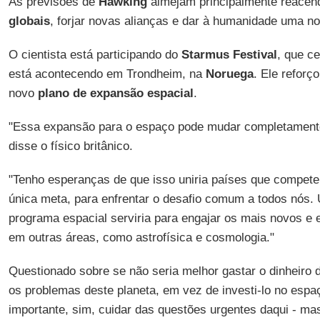
As previsões de
Hawking
almejam principalmente reacen
globais
, forjar novas alianças e dar à humanidade uma n
O cientista está participando do
Starmus Festival
, que ce
está acontecendo em Trondheim, na
Noruega
. Ele reforç
novo
plano de expansão espacial
.
"Essa expansão para o espaço pode mudar completamente
disse o físico britânico.
"Tenho esperanças de que isso uniria países que compete
única meta, para enfrentar o desafio comum a todos nós.
programa espacial serviria para engajar os mais novos e e
em outras áreas, como astrofísica e cosmologia."
Questionado sobre se não seria melhor gastar o dinheiro d
os problemas deste planeta, em vez de investi-lo no espa
importante, sim, cuidar das questões urgentes daqui - m