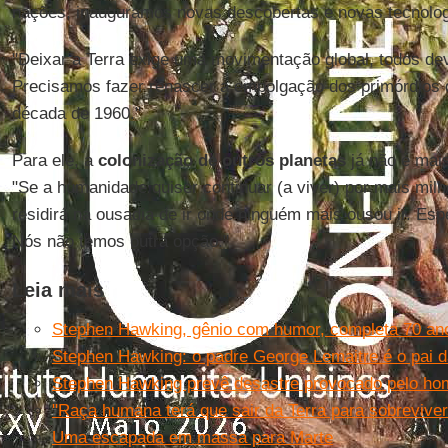
nações, inauguramos novas descobertas e novas tecnologi
"Deixar a Terra exige uma movimentação global, todos dev
Precisamos fazer renascer a empolgação dos primórdios 
década de 1960."
Para ele, a
colonização de outros planetas
já não é mais
"Se a humanidade quiser continuar (a viver) por mais mil
residirá na ousadia de ir onde ninguém mais ousou ir. Esp
Nós não temos outra opção."
Leia mais
Stephen Hawking, gênio com humor, completa 70 an
Stephen Hawking: o padre George Lemaitre é o pai d
Stephen Hawking prevê desastre provocado pelo ho
"Raça humana terá que sair da Terra para sobrevive
Uma escapada em massa para Marte