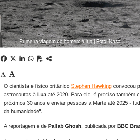
Primeira viagem do homem à lua | Foto: Nasa
O cientista e físico britânico
Stephen Hawking
convocou p
astronautas à
Lua
até 2020. Para ele, é preciso também c
próximos 30 anos e enviar pessoas a Marte até 2025 - tud
da humanidade".
A reportagem é de
Pallab Ghosh
, publicada por
BBC Bras