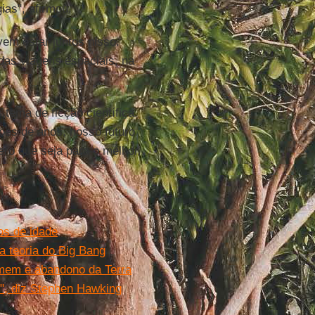
as", afirmou.
em estar juntos nisso.
das viagens espaciais, na
 tema de ficção científica.
hões de anos, nosso futuro
ero que seja para o melhor.
os de idade
a teoria do Big Bang
mem e abandono da Terra
r", diz Stephen Hawking