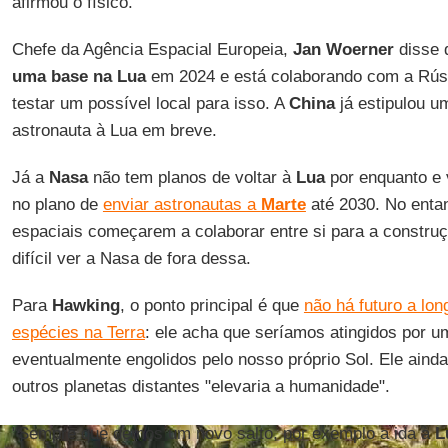
afirmou o físico.
Chefe da Agência Espacial Europeia,
Jan Woerner
disse 
uma base na Lua
em 2024 e está colaborando com a Rúss
testar um possível local para isso. A
China
já estipulou u
astronauta à Lua em breve.
Já a
Nasa
não tem planos de voltar à
Lua
por enquanto e 
no plano de
enviar astronautas a
Marte
até 2030. No entan
espaciais começarem a colaborar entre si para a construç
difícil ver a Nasa de fora dessa.
Para
Hawking
, o ponto principal é que
não há futuro a lo
espécies na Terra
: ele acha que seríamos atingidos por 
eventualmente engolidos pelo nosso próprio Sol. Ele ainda
outros planetas distantes "elevaria a humanidade".
"Sempre que demos um novo salto, por exemplo a ida à
L