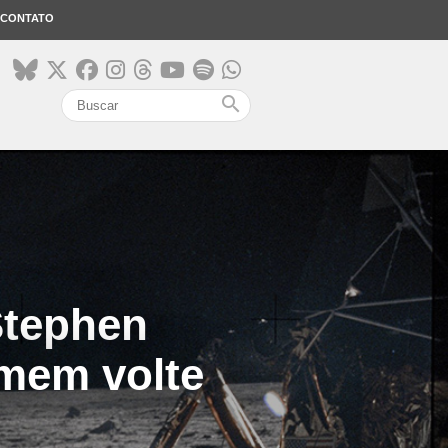
CONTATO
search
Stephen
omem volte