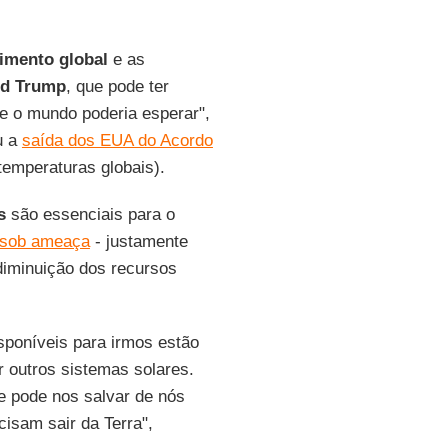
.
imento global
e as
ld Trump
, que pode ter
e o mundo poderia esperar",
u a
saída dos EUA do Acordo
temperaturas globais).
s
são essenciais para o
á sob ameaça
- justamente
diminuição dos recursos
sponíveis para irmos estão
r outros sistemas solares.
ue pode nos salvar de nós
sam sair da Terra",