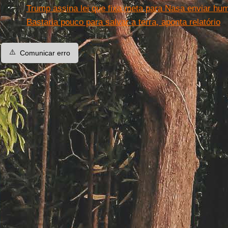
Trump assina lei que fixa meta para Nasa enviar hu
Bastaria pouco para salvar a terra, aponta relatório
⚠️
Comunicar erro