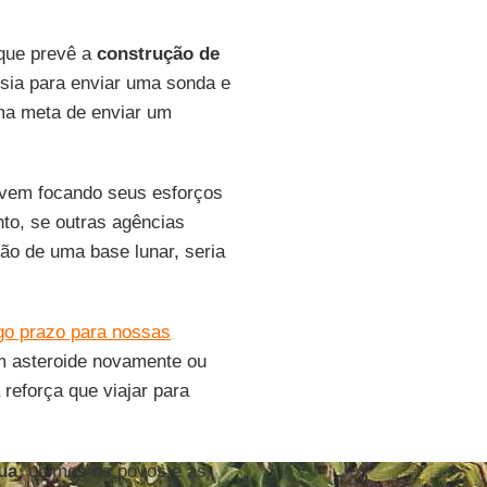
que prevê a
construção de
ia para enviar uma sonda e
ma meta de enviar um
vem focando seus esforços
to, se outras agências
ão de uma base lunar, seria
ngo prazo para nossas
um asteroide novamente ou
 reforça que viajar para
ua
, unimos os povos e as