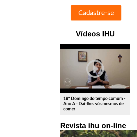
Vídeos IHU
play_circle_outline
18º Domingo do tempo comum -
Ano A - Dai-lhes vós mesmos de
comer
Revista ihu on-line