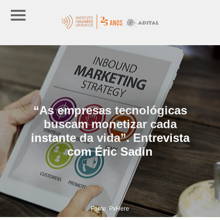
“As empresas tecnológicas
buscam monetizar cada
instante da vida”. Entrevista
com Éric Sadin
Fonte: PxHere