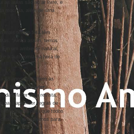
as aulas são ao ar livre, e
 da mochila, além de uma
m mais tempo fora têm
ras. "Ainda assim, temos
. Em um ambiente natural,
ão e a autonomia na hora de
 a 18 anos, escolhem as
sses. Segundo
Javier
riadas: fazer uma revista,
m para aprender regras de
s estruturadas para que todos
 disso, os preparamos para