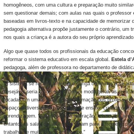
homogêneos, com uma cultura e preparação muito similar
sem questionar demais; com aulas nas quais o professor e
baseadas em livros-texto e na capacidade de memorizar 
pedagogia alternativa propõe justamente o contrário, um t
nos quais a criança é a autora do seu próprio aprendizado
Algo que quase todos os profissionais da educação conco
reformar o sistema educativo em escala global.
Estela d’
pedagoga, além de professora no departamento de didátic
Faculdade de Educação da Universidade Complutense de
“o sistema se recusa a mudar e obriga os alunos a se ada
desejável seria o contrário”. De um modo geral, as crítica
focadas em uma melhor e nova formação dos professores;
espaço à diversidade no sistema de ensino, criando outro
aprendizagem. “Aprende-se na interação, e isso já é acei
entanto, as salas de aula ainda olham para a frente, o prof
trabalha-se muito pouco em equipe.”