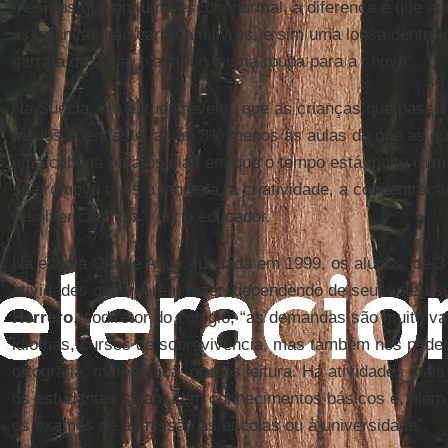
mesmos que em uma escola normal, a diferença é que aqui 
as crianças não carregam livros, e sim uma lousa dentro
garrafa de água, o almoço e uma roupa para a chuva”.
Na Suécia, um estudo revelou que as crianças que passa
menos doenças e faltam 8% menos às aulas do que as out
uma cabana para os dias em que o tempo está muito ruim
se promove mais a fantasia, a criatividade, a concentraç
resolver conflitos”, diz o educador.
Na escola Ojo de Agua, fundada em 1999, os alunos, de 3
atividades que querem fazer, dependendo de seus intere
Herrero
, codiretor do colégio, “as demandas são muito va
idiomas, cursos de sobrevivência, mas também nos pede
ortografia, matemática, grupos leitura. Há atividades mai
os estudantes saiam com conhecimentos básicos e, além
os exames de admissão às escolas ou à universidade”.