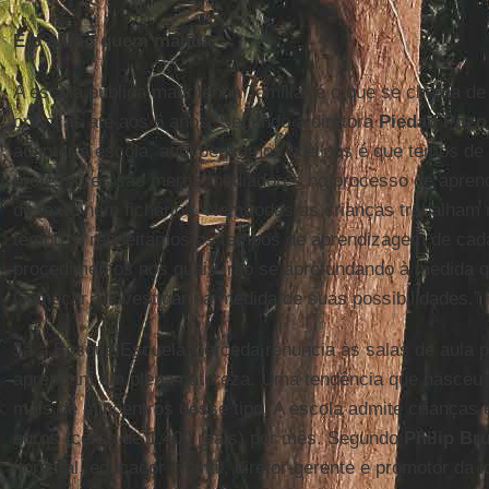
É o aluno quem manda
A escola pública madrilenha Tomillar é o que se chama de 
crianças até aos 6 anos. Segundo a diretora
Piedad Pozo
adaptar à escola, aqui pensamos que nós é que temos de 
professores são meros mediadores no processo de aprend
de texto nem fichários. Nem todas as crianças trabalh
tempo, e respeitamos os tempos de aprendizagem de cad
procedimentos nos quais irão se aprofundando à medida 
Começar a investigar na medida de suas possibilidades.”
Já a Bosque Escuela Cerceda renuncia às salas de aula p
aprendam em plena natureza. Uma tendência que nasceu 
mais de mil centros desse tipo. A escola admite crianças 
euros (cerca de 1.400 reais) por mês. Segundo
Philip Br
florestal, educador infantil, diretor-gerente e promotor da 