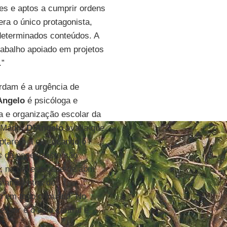
es e aptos a cumprir ordens
ra o único protagonista,
determinados conteúdos. A
rabalho apoiado em projetos
.”
rdam é a urgência de
Angelo
é psicóloga e
a e organização escolar da
 Madri.
D’Angelo
avalia que
ptarem a ele, quando o
s da especialista são
 na necessidade de abrir
s ambientes de
to em todo o mundo. No
essor é o eixo central e