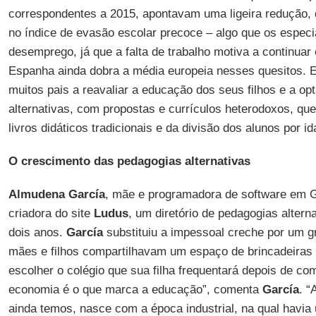
correspondentes a 2015, apontavam uma ligeira redução, 
no índice de evasão escolar precoce – algo que os especi
desemprego, já que a falta de trabalho motiva a continuar
Espanha ainda dobra a média europeia nesses quesitos. 
muitos pais a reavaliar a educação dos seus filhos e a op
alternativas, com propostas e currículos heterodoxos, qu
livros didáticos tradicionais e da divisão dos alunos por i
O crescimento das pedagogias alternativas
Almudena García
, mãe e programadora de software em G
criadora do site
Ludus
, um diretório de pedagogias altern
dois anos.
García
substituiu a impessoal creche por um gr
mães e filhos compartilhavam um espaço de brincadeiras l
escolher o colégio que sua filha frequentará depois de com
economia é o que marca a educação”, comenta
García
. “
ainda temos, nasce com a época industrial, na qual havi