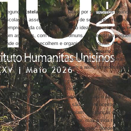
Segundo
Estela
, os espaços falam por si mesmos quando,
escolas se assemelham a prisões de segurança máxima. “
sempre usada como referência do ideal educacional, as 
com as casas, com lugares comuns, que lembram pequena
onde os alunos recolhem e organizam as coisas. Aqui há 
áreas de segurança, que torna as crianças muito depende
controle sobre coisas sem importância ou mais arbitrária
casos de assédio que não tiveram a atenção necessária.”
Por tudo isso,
D’Angelo
compreende a opção de muitos p
alternativa, mas também destaca um risco em algumas des
criar situações ideais e contextos nos quais o aluno é se
respeitado e onde seus gostos são sempre aceitos. Às ve
funcionam como estufas, que isolam as crianças do mundo
proporcionam um ecossistema ideal, mas a vida real não 
quando saiam, tenham um grande choque”, pondera a ped