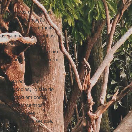
 analisadas de fora, as
Na Finlândia, nação
escolas se parecem muito
s salinhas, ou cozinhas
um controle excessivo,
ntes. Mas, às vezes, é um
s, enquanto depois ocorrem
ais pela educação
sas escolas, “o fato de
mpre levado em conta,
zes, alguns centros
 exterior e lhes
é assim, e pode ser que,
agoga.