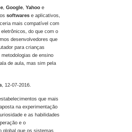
le
,
Google
,
Yahoo
e
vos
softwares
e aplicativos,
eceria mais compatível com
 eletrônicos, do que com o
esmos desenvolvedores que
utador para crianças
 metodologias de ensino
la de aula, mas sim pela
s
, 12-07-2016.
 estabelecimentos que mais
 aposta na experimentação
uriosidade e as habilidades
operação e o
o global que os sistemas