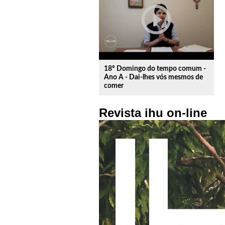
play_circle_outline
18º Domingo do tempo comum -
Ano A - Dai-lhes vós mesmos de
comer
Revista ihu on-line