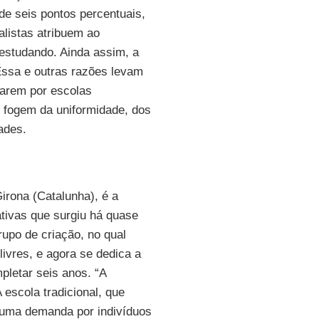
de seis pontos percentuais,
alistas atribuem ao
 estudando. Ainda assim, a
Essa e outras razões levam
tarem por escolas
e fogem da uniformidade, dos
dades.
irona (Catalunha), é a
ativas que surgiu há quase
upo de criação, no qual
ivres, e agora se dedica a
pletar seis anos. “A
A escola tradicional, que
a uma demanda por indivíduos