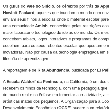
Os gurus do
Vale do Silício
, os cérebros por trás da
App
Hewlett Packard
, aqueles que inundam o mundo com no
enviam seus filhos a escolas onde o material escolar par
uma comunidade
Amish
, conhecidos pelas restrições aos
maior laboratório tecnológico de ideias do mundo. Os m
concebem tablets, jogos interativos e programas de comp
escolhem para os seus rebentos escolas que apostam em
inovadoras. Não por causa da tecnologia empregada em sa
filosofia de aprendizagem.
A reportagem é de
Rita Abundancia
, publicada por
El Paí
A
Escola Waldorf
da Península
, na Califórnia, é um dos
recebem os filhos da tecnologia, com uma pedagogia que
do mundo real e na ênfase em fomentar a criatividade, a c
artísticas inatas dos pequenos. A Organização para a Co
Desenvolvimento Econômico (
OCDE
) sugere num relatóri