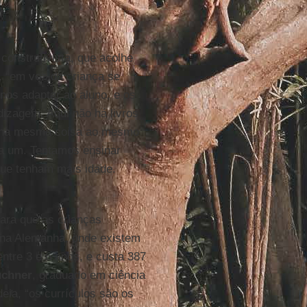
construtivista, que acolhe
, “em vez da criança se
nos adaptar ao aluno, e os
izagem. Aqui não há livros
am na mesma coisa ao mesmo
a um. Tentamos ensinar
que tenham mais idade.
ara que as crianças
na Alemanha, onde existem
entre 3 e 6 anos, e custa 387
uchner
, graduado em ciência
ideia, “os currículos são os