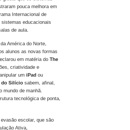
istraram pouca melhora em
rama Internacional de
s sistemas educacionais
alas de aula.
da América do Norte,
os alunos as novas formas
declarou em matéria do
The
es, criatividade e
manipular um
iPad
ou
 do Silício
sabem, afinal,
 no mundo de manhã.
rutura tecnológica de ponta,
 evasão escolar, que são
ulação Ativa,