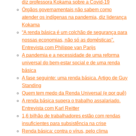
diz professora Kokama sobre a Covid-19
Órgãos governamentais não sabem como
atender os indígenas na pandemia, diz liderança
Kokama
“A renda básica é um colchão de segurança para
nossas economias, não só as domésticas”.
Entrevista com Philippe van Parijs
A pandemia e a necessidade de uma reforma
universal do bem-estar social e de uma renda
básica
A fase seguinte: uma renda básica. Artigo de Guy
Standing
Quem tem medo da Renda Universal (e por quê)
A renda básica supera o trabalho assalariado.
Entrevista com Karl Reitter
1,6 bilhão de trabalhadores estão com rendas
insuficientes para subsistência na crise
Renda básica: contra o vírus, pelo clima