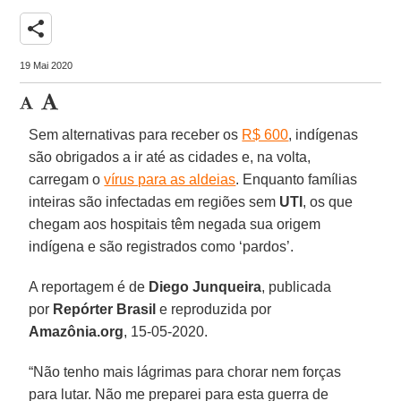
share
19 Mai 2020
Sem alternativas para receber os
R$ 600
, indígenas
são obrigados a ir até as cidades e, na volta,
carregam o
vírus para as aldeias
. Enquanto famílias
inteiras são infectadas em regiões sem
UTI
, os que
chegam aos hospitais têm negada sua origem
indígena e são registrados como ‘pardos’.
A reportagem é de
Diego
Junqueira
, publicada
por
Repórter Brasil
e reproduzida por
Amazônia.org
, 15-05-2020.
“Não tenho mais lágrimas para chorar nem forças
para lutar. Não me preparei para esta guerra de