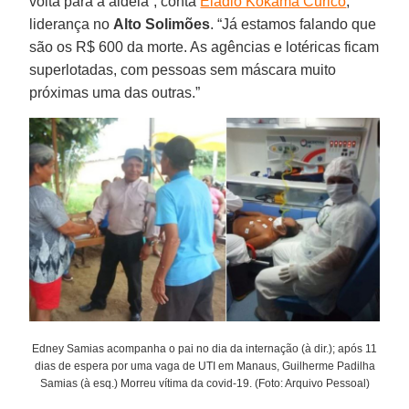
volta para a aldeia”, conta
Eladio Kokama Curico
,
liderança no
Alto
Solimões
. “Já estamos falando que
são os R$ 600 da morte. As agências e lotéricas ficam
superlotadas, com pessoas sem máscara muito
próximas uma das outras.”
Edney Samias acompanha o pai no dia da internação (à dir.); após 11
dias de espera por uma vaga de UTI em Manaus, Guilherme Padilha
Samias (à esq.) Morreu vítima da covid-19. (Foto: Arquivo Pessoal)