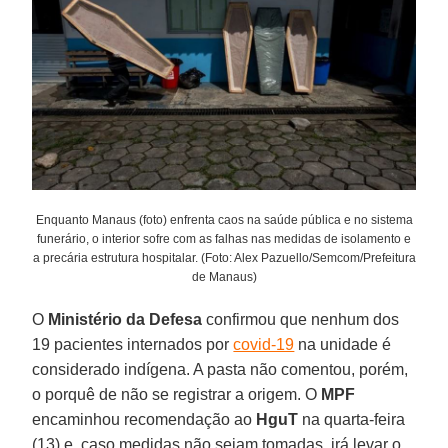
Enquanto Manaus (foto) enfrenta caos na saúde pública e no sistema
funerário, o interior sofre com as falhas nas medidas de isolamento e
a precária estrutura hospitalar. (Foto: Alex Pazuello/Semcom/Prefeitura
de Manaus)
O
Ministério da Defesa
confirmou que nenhum dos
19 pacientes internados por
covid-19
na unidade é
considerado indígena. A pasta não comentou, porém,
o porquê de não se registrar a origem. O
MPF
encaminhou recomendação ao
HguT
na quarta-feira
(13) e, caso medidas não sejam tomadas, irá levar o