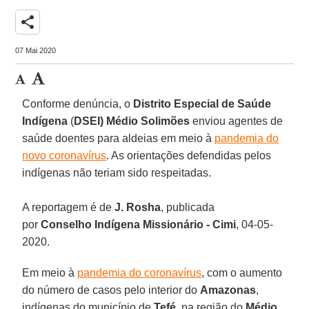
share
07 Mai 2020
Conforme denúncia, o
Distrito Especial de Saúde
Indígena
(
DSEI) Médio Solimões
enviou agentes de
saúde doentes para aldeias em meio à
pandemia do
novo coronavírus
. As orientações defendidas pelos
indígenas não teriam sido respeitadas.
A reportagem é de
J. Rosha
, publicada
por
Conselho Indígena Missionário - Cimi
, 04-05-
2020.
Em meio à
pandemia do coronavírus
, com o aumento
do número de casos pelo interior do
Amazonas
,
indígenas do município de
Tefé
, na região do
Médio