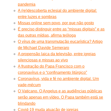
pandemia
A (re)descoberta eclesial do ambiente digital:
entre luzes e sombras
Missas online sem povo, por que não gosto
É preciso distinguir entre as “missas digitais” e as
das outras mídias, afirma teóloga
O vírus de uma transmutação eucarística? Artigo
de Michael Davide Semeraro
A propensão laica da televisão, entre igrejas
silenciosas e missas ao vivo
A frustração do Papa Francisco com o
coronavírus e o “confinamento litúrgico”
Coronavírus, vida e fé no ambiente digital. Um
vade-mécum
O Vaticano. O Angelus e as audiências públicas
serão apenas em vídeo. O Papa também está se
blindando
Covid-19 muda atuação de igrejas