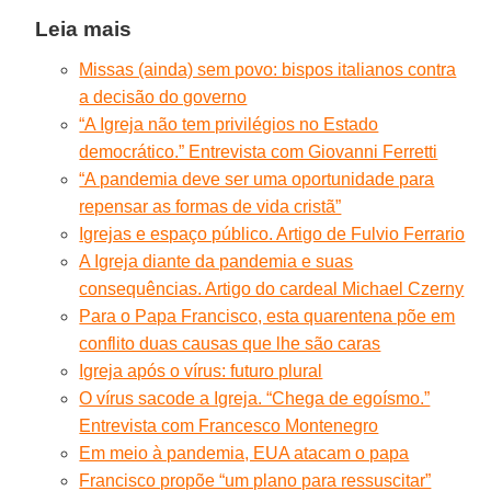
Leia mais
Missas (ainda) sem povo: bispos italianos contra
a decisão do governo
“A Igreja não tem privilégios no Estado
democrático.” Entrevista com Giovanni Ferretti
“A pandemia deve ser uma oportunidade para
repensar as formas de vida cristã”
Igrejas e espaço público. Artigo de Fulvio Ferrario
A Igreja diante da pandemia e suas
consequências. Artigo do cardeal Michael Czerny
Para o Papa Francisco, esta quarentena põe em
conflito duas causas que lhe são caras
Igreja após o vírus: futuro plural
O vírus sacode a Igreja. “Chega de egoísmo.”
Entrevista com Francesco Montenegro
Em meio à pandemia, EUA atacam o papa
Francisco propõe “um plano para ressuscitar”