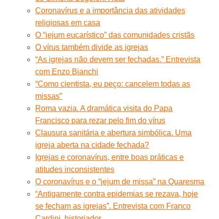
Coronavírus e a importância das atividades
religiosas em casa
O “jejum eucarístico” das comunidades cristãs
O vírus também divide as igrejas
“As igrejas não devem ser fechadas.” Entrevista
com Enzo Bianchi
“Como cientista, eu peço: cancelem todas as
missas”
Roma vazia. A dramática visita do Papa
Francisco para rezar pelo fim do vírus
Clausura sanitária e abertura simbólica. Uma
igreja aberta na cidade fechada?
Igrejas e coronavírus, entre boas práticas e
atitudes inconsistentes
O coronavírus e o “jejum de missa” na Quaresma
“Antigamente contra epidemias se rezava, hoje
se fecham as igrejas”. Entrevista com Franco
Cardini, historiador