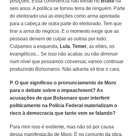
posições. Essa convivência não existe no
Brasil
há
seis anos. A política se tornou terra de ninguém. Parte
do eleitorado usa as eleições como arma apontada
para a cabeça de outra parte do eleitorado. Tem que
tirar a arma do negócio. E o momento exige que as
pessoas deixem de culpar as outras por tudo.
Culpamos a esquerda,
Lula
,
Temer
, as elites, os
evangélicos... Se isso não acabar, ou não diminuir
num nível que possamos conversar, vamos continuar
produzindo
Bolsonaros
. Não adianta só tirar o cara.
P. O que significou o pronunciamento de Moro
para o debate sobre o impeachment? As
acusações de que Bolsonaro quer interferir
politicamente na Polícia Federal materializam o
risco à democracia que tanto vem se falando?
Para mim isso é evidente, mas não só por causa
dessa manifestação de Moro. É no conjunto da obra.