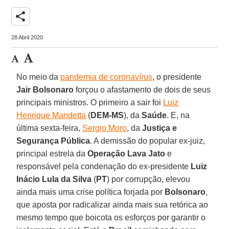
share
28 Abril 2020
No meio da
pandemia de coronavírus
, o presidente
Jair
Bolsonaro
forçou o afastamento de dois de seus
principais ministros. O primeiro a sair foi
Luiz
Henrique Mandetta
(
DEM-MS
), da
Saúde
. E, na
última sexta-feira,
Sergio Moro
, da
Justiça e
Segurança Pública
. A demissão do popular ex-juiz,
principal estrela da
Operação Lava Jato
e
responsável pela condenação do ex-presidente
Luiz
Inácio Lula da Silva
(
PT
) por corrupção, elevou
ainda mais uma crise política forjada por
Bolsonaro
,
que aposta por radicalizar ainda mais sua retórica ao
mesmo tempo que boicota os esforços por garantir o