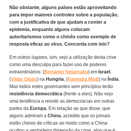
Não obstante, alguns países estão aproveitando
para impor maiores controles sobre a população,
com a justificativa de que ajudam a conter a
epidemia, enquanto alguns colocam
autoritarismos como o chinês como exemplo de
resposta eficaz ao vírus. Concorda com isto?
Em outros lugares, sim, vejo a utilização desta crise
como uma desculpa para fazer uso de poderes
extraordinários: (
Benjamin Netanyahu
) em
Israel
,
(
Viktor Orbán
) na
Hungria
, (
Narendra Modi
) na
Índia
.
Mas todos estes governantes sem princípios terão
resistência democrática
(frente a eles). Não vejo
uma tendência a resistir as democracias em outras
partes da
Europa
. Em relação ao que disse, que
alguns admiram a
China
, acredito que os jornais
estão cheios de críticas ao modo como a China
ocultou a verdadeira dimensão da crise, algo que é