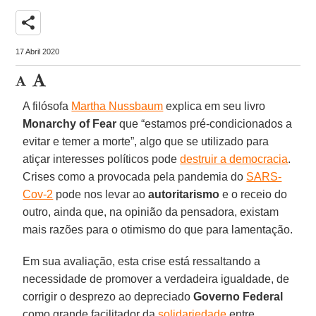
share
17 Abril 2020
A filósofa
Martha Nussbaum
explica em seu livro
Monarchy of Fear
que “estamos pré-condicionados a
evitar e temer a morte”, algo que se utilizado para
atiçar interesses políticos pode
destruir a democracia
.
Crises como a provocada pela pandemia do
SARS-
Cov-2
pode nos levar ao
autoritarismo
e o receio do
outro, ainda que, na opinião da pensadora, existam
mais razões para o otimismo do que para lamentação.
Em sua avaliação, esta crise está ressaltando a
necessidade de promover a verdadeira igualdade, de
corrigir o desprezo ao depreciado
Governo Federal
como grande facilitador da
solidariedade
entre