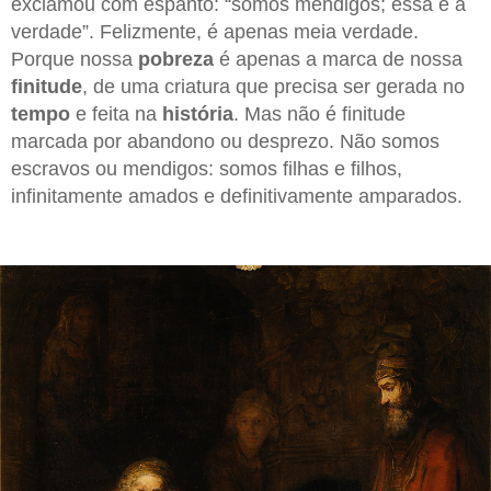
exclamou com espanto: “somos mendigos; essa é a
verdade”. Felizmente, é apenas meia verdade.
Porque nossa
pobreza
é apenas a marca de nossa
finitude
, de uma criatura que precisa ser gerada no
tempo
e feita na
história
. Mas não é finitude
marcada por abandono ou desprezo. Não somos
escravos ou mendigos: somos filhas e filhos,
infinitamente amados e definitivamente amparados.