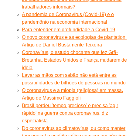
trabalhadores informais?
A pandemia de Coronavírus (Covid-19) e o
pandemônio na economia internacional
Para entender em profundidade a Covid-19
O novo coronavírus e as ecologias de plantation.
Artigo de Daniel Bustamente Teixeira
Coronavírus, o estudo chocante que fez Grã-
Bretanha, Estados Unidos e França mudarem de
ideia
Lavar as mãos com sabão não está entre as
possibilidades de bilhões de pessoas no mundo
O coronavírus e a miopia (religiosa) em massa.
Artigo de Massimo Faggioli
Brasil perdeu 'tempo precioso' e precisa 'agir
rápido' na guerra contra coronavírus, diz
especialista
Do coronavírus ao climatovírus, ou como manter
(um pouco) o espírito crítico sem ser um péssimo