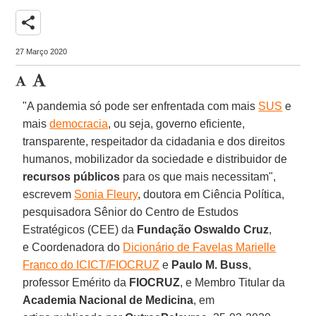
share
27 Março 2020
"A pandemia só pode ser enfrentada com mais
SUS
e
mais
democracia
, ou seja, governo eficiente,
transparente, respeitador da cidadania e dos direitos
humanos, mobilizador da sociedade e distribuidor de
recursos públicos
para os que mais necessitam",
escrevem
Sonia Fleury
, doutora em Ciência Política,
pesquisadora Sênior do Centro de Estudos
Estratégicos (CEE) da
Fundação Oswaldo Cruz
,
e Coordenadora do
Dicionário de Favelas Marielle
Franco do ICICT/FIOCRUZ
e
Paulo M. Buss
,
professor Emérito da
FIOCRUZ
, e Membro Titular da
Academia Nacional de Medicina
, em