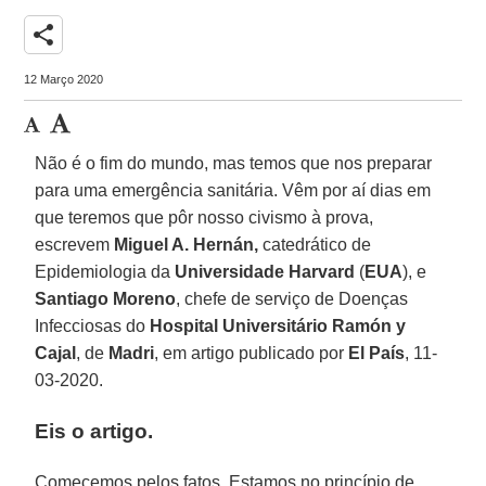
share
12 Março 2020
Não é o fim do mundo, mas temos que nos preparar
para uma emergência sanitária. Vêm por aí dias em
que teremos que pôr nosso civismo à prova,
escrevem
Miguel A. Hernán,
catedrático de
Epidemiologia da
Universidade Harvard
(
EUA
), e
Santiago Moreno
, chefe de serviço de Doenças
Infecciosas do
Hospital Universitário Ramón y
Cajal
, de
Madri
, em artigo publicado por
El País
, 11-
03-2020.
Eis o artigo.
Comecemos pelos fatos. Estamos no princípio de