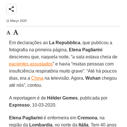
share
11 Março 2020
Em declarações ao
La Repubblica
, que publicou a
fotografia na primeira página,
Elena
Pagliarini
descreveu que, naquela noite, “a sala estava cheia de
pacientes assustados
” e havia “muitas pessoas com
insuficiência respiratória muito grave”. “Até há poucos
dias, era a
China
na televisão. Agora,
Wuhan
chegou
até nós”, contou.
A reportagem é de
Hélder
Gomes
, publicada por
Expresso
, 10-03-2020.
Elena Pagliarini
é enfermeira em
Cremona
, na
região da
Lombardia
, no norte da
Itália
. Tem 40 anos