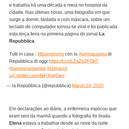
e trabalha há uma década e meia no hospital da
cidade. Nas últimas horas, uma fotografia em que
surge a dormir, fardada e com máscara, sobre um
teclado de computador tornou-se viral e foi publicada
esta terça-feira na primeira página do jornal
La
Repubblica
.
Tutti in casa -
#Buongiorno
con la
#primapagina
di
Repubblica di oggi
https://t.co/LZaZp2FObT
#rassegnastampa
#10marzo
pic.twitter.com/4kF3jskGws
— la Repubblica (@repubblica)
March 10, 2020
Em declarações ao diário, a enfermeira explicou que
eram seis da manhã quando a fotografia foi tirada.
Elena
estava a trabalhar desde as nove da noite