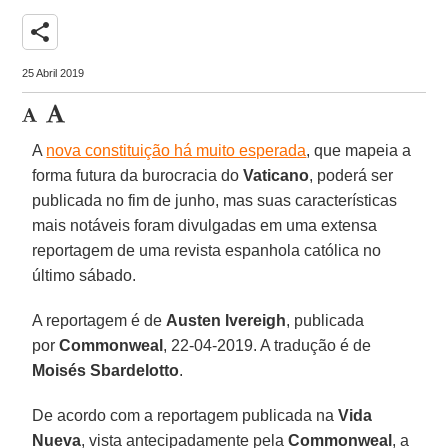
share
25 Abril 2019
A
nova constituição há muito esperada
, que mapeia a
forma futura da burocracia do
Vaticano
, poderá ser
publicada no fim de junho, mas suas características
mais notáveis foram divulgadas em uma extensa
reportagem de uma revista espanhola católica no
último sábado.
A reportagem é de
Austen Ivereigh
, publicada
por
Commonweal
, 22-04-2019. A tradução é de
Moisés Sbardelotto
.
De acordo com a reportagem publicada na
Vida
Nueva
, vista antecipadamente pela
Commonweal
, a