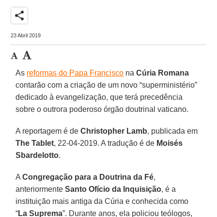
share
23 Abril 2019
As
reformas do Papa Francisco
na
Cúria Romana
contarão com a criação de um novo “superministério”
dedicado à evangelização, que terá precedência
sobre o outrora poderoso órgão doutrinal vaticano.
A reportagem é de
Christopher Lamb
, publicada em
The Tablet
, 22-04-2019. A tradução é de
Moisés
Sbardelotto
.
A
Congregação para a Doutrina da Fé
,
anteriormente
Santo Ofício da Inquisição
, é a
instituição mais antiga da Cúria e conhecida como
“
La Suprema
”. Durante anos, ela policiou teólogos,