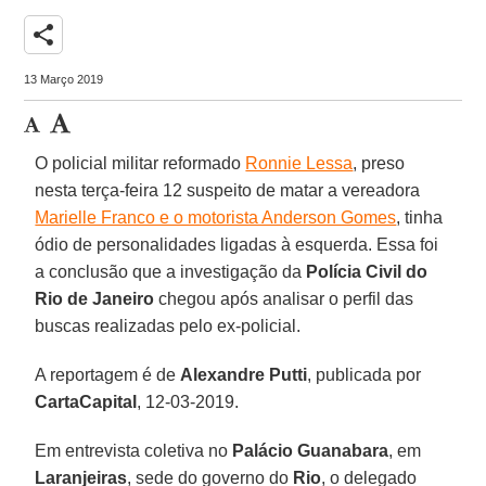
share
13 Março 2019
O policial militar reformado
Ronnie Lessa
, preso
nesta terça-feira 12 suspeito de matar a vereadora
Marielle Franco e o motorista Anderson Gomes
, tinha
ódio de personalidades ligadas à esquerda. Essa foi
a conclusão que a investigação da
Polícia Civil do
Rio de Janeiro
chegou após analisar o perfil das
buscas realizadas pelo ex-policial.
A reportagem é de
Alexandre Putti
, publicada por
CartaCapital
, 12-03-2019.
Em entrevista coletiva no
Palácio Guanabara
, em
Laranjeiras
, sede do governo do
Rio
, o delegado