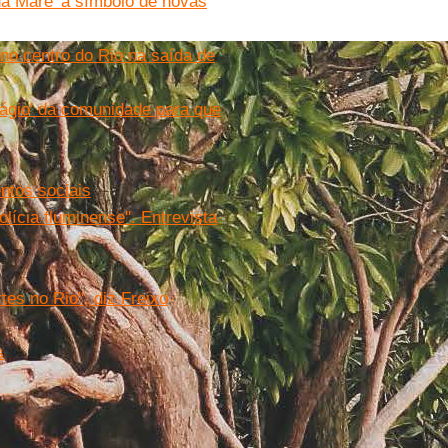
 da Maré' a símbolo de novas
no centro do Rio na saída de
dágio' da comunidade para que
ntos sociais
lícia fluminense''. Entrevista
tes no Rio", diz Freixo
s