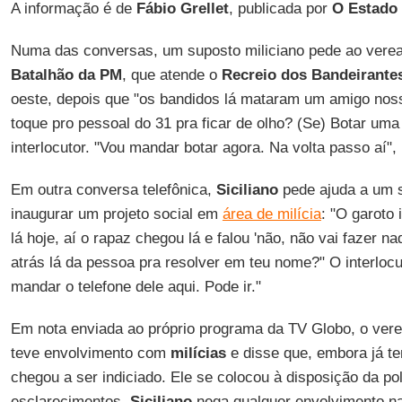
A informação é de
Fábio Grellet
, publicada por
O Estado 
Numa das conversas, um suposto miliciano pede ao vere
Batalhão da PM
, que atende o
Recreio dos Bandeirante
oeste, depois que "os bandidos lá mataram um amigo nos
toque pro pessoal do 31 pra ficar de olho? (Se) Botar uma b
interlocutor. "Vou mandar botar agora. Na volta passo aí",
Em outra conversa telefônica,
Siciliano
pede ajuda a um s
inaugurar um projeto social em
área de milícia
: "O garoto 
lá hoje, aí o rapaz chegou lá e falou 'não, não vai fazer na
atrás lá da pessoa pra resolver em teu nome?" O interlocu
mandar o telefone dele aqui. Pode ir."
Em nota enviada ao próprio programa da TV Globo, o vere
teve envolvimento com
milícias
e disse que, embora já te
chegou a ser indiciado. Ele se colocou à disposição da po
esclarecimentos.
Siciliano
nega qualquer envolvimento n