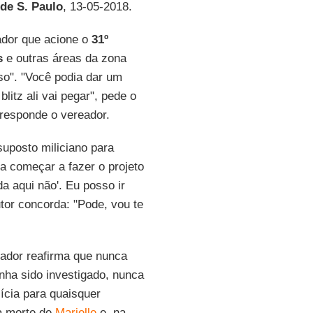
de S. Paulo
, 13-05-2018.
ador que acione o
31º
s
e outras áreas da zona
so". "Você podia dar um
litz ali vai pegar", pede o
 responde o vereador.
uposto miliciano para
ia começar a fazer o projeto
da aqui não'. Eu posso ir
tor concorda: "Pode, vou te
ador reafirma que nunca
nha sido investigado, nunca
lícia para quaisquer
a morte de
Marielle
e, na