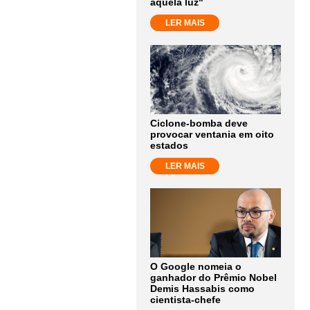
aquela luz"
LER MAIS
Ciclone-bomba deve
provocar ventania em oito
estados
LER MAIS
O Google nomeia o
ganhador do Prêmio Nobel
Demis Hassabis como
cientista-chefe