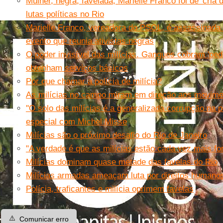
Mulher, negra, favelada, Marielle Franco foi de 'cria
lutas políticas no Rio
Marielle Franco, vereadora do PSOL, é assassinada 
evento que reunia ativistas negras
O poder invisível das milícias. Gangues cobram 'pe
obtenham serviços básicos
Por que chamar a polícia de milícia?
As milícias no campo miram em direção aos movime
''O solo das milícias é a generalizada corrupção na po
especial com Michel Misse
Milícias são o próximo desafio do Rio de Janeiro
"A verdade é que as milícias estão cada vez mais for
Milícias dominam quase metade das favelas do Rio
Milícias armadas ameaçam luta por direitos humano
Polícia, traficantes e milícia oprimem favelas
⚠️
Comunicar erro