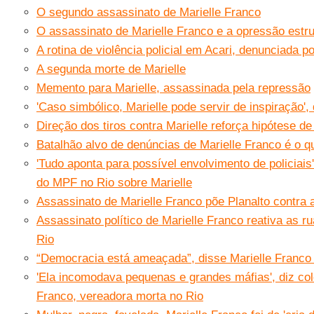
O segundo assassinato de Marielle Franco
O assassinato de Marielle Franco e a opressão estru
A rotina de violência policial em Acari, denunciada po
A segunda morte de Marielle
Memento para Marielle, assassinada pela repressão
'Caso simbólico, Marielle pode servir de inspiração', 
Direção dos tiros contra Marielle reforça hipótese d
Batalhão alvo de denúncias de Marielle Franco é o 
'Tudo aponta para possível envolvimento de policiais
do MPF no Rio sobre Marielle
Assassinato de Marielle Franco põe Planalto contra 
Assassinato político de Marielle Franco reativa as r
Rio
“Democracia está ameaçada”, disse Marielle Franco 
'Ela incomodava pequenas e grandes máfias', diz col
Franco, vereadora morta no Rio