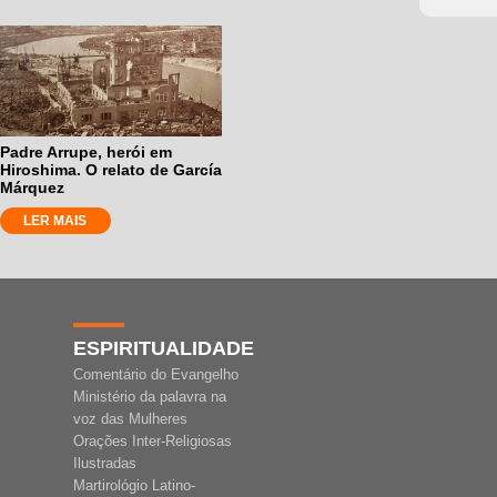
Padre Arrupe, herói em
Hiroshima. O relato de García
Márquez
LER MAIS
ESPIRITUALIDADE
Comentário do Evangelho
Ministério da palavra na
voz das Mulheres
Orações Inter-Religiosas
Ilustradas
Martirológio Latino-