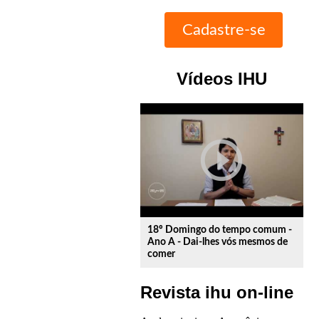
Vídeos IHU
play_circle_outline
18º Domingo do tempo comum -
Ano A - Dai-lhes vós mesmos de
comer
Revista ihu on-line