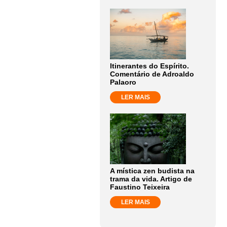
Itinerantes do Espírito.
Comentário de Adroaldo
Palaoro
LER MAIS
A mística zen budista na
trama da vida. Artigo de
Faustino Teixeira
LER MAIS