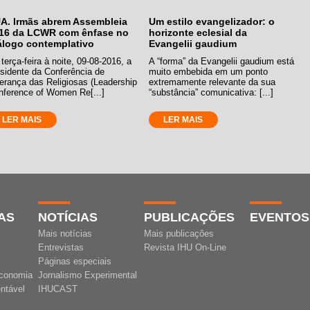
A. Irmãs abrem Assembleia
Um estilo evangelizador: o
16 da LCWR com ênfase no
horizonte eclesial da
álogo contemplativo
Evangelii gaudium
terça-feira à noite, 09-08-2016, a
A “forma” da Evangelii gaudium está
esidente da Conferência de
muito embebida em um ponto
erança das Religiosas (Leadership
extremamente relevante da sua
nference of Women Re[...]
“substância” comunicativa: [...]
LER MAIS
LER MAIS
AS
NOTÍCIAS
PUBLICAÇÕES
EVENTOS
Mais notícias
Mais publicações
Entrevistas
Revista IHU On-Line
Páginas especiais
conomia
Jornalismo Experimental
ntável
IHUCAST