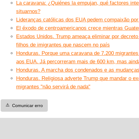
La caravana: ¿Quiénes la empujan, qué factores int
situarnos?
Lideranças católicas dos EUA pedem compaixão por '
El éxodo de centroamericanos crece mientras Guate
Estados Unidos. Trump ameaça eliminar por decreto o
filhos de imigrantes que nascem no país
Honduras. Porque uma caravana de 7.200 migrantes 
aos EUA. Já percorreram mais de 600 km, mas ainda
Honduras. A marcha dos condenados e as mudanças à
Honduras. Religiosa adverte Trump que mandar o exé
migrantes "não servirá de nada"
⚠️
Comunicar erro