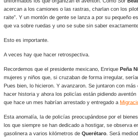
uniformados los que organizan el aventón. Como Sor
Beat
acercan a los camiones o las rastras, charlan con los pilot
raite”. Y un montón de gente se lanza a por su pequeño es
que va sobre ruedas y uno se sube sin saber exactamente
Esto es importante.
A veces hay que hacer retrospectiva.
Recordemos que el presidente mexicano, Enrique
Peña N
mujeres y niños que, si cruzaban de forma irregular, serí
Pues bien, lo hicieron. Y avanzaron. Se juntaron con má
hacer historia y ahora los policías están pidiendo aventón
que hace un mes habrían arrestado y entregado a
Migraci
Esta anomalía, la de policías preocupándose por el biene
los que siempre se han dedicado a hostigar, se observa e
gasolinera a varios kilómetros de
Querétaro
. Será mediod