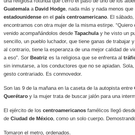
una religiosa rotunda que cerró el paso de uno de los alb
Guatemala
a
David Hodge
, nada más y nada menos que 
estadounidense
en el
país centroamericano
. El sábado,
encontramos con otra mujer de la misma estirpe. “Quiero 
venido acompañándolos desde
Tapachula
y he visto un p
sencillo, un pueblo luchador, que tiene ganas de trabajar y
al contrario, tiene la esperanza de una mejor calidad de 
a eso”. Sor
Beatriz
es la religiosa que se enfrenta al
tráfi
sin inmutarse, a los conductores que no se apiadan. Sola,
gesto contrariado. Es conmovedor.
Son las 9 de la mañana en la caseta de la autopista entre
Querétaro
y la mujer trata de buscar jalón para una interm
El ejército de los
centroamericanos
famélicos llegó desd
de
Ciudad de México
, como un solo cuerpo. Demostrando
Tomaron el metro, ordenados.