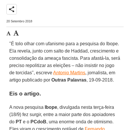
share
20 Setembro 2018
"É tolo olhar com ufanismo para a pesquisa do Ibope.
Ela revela, junto com salto de Haddad, crescimento e
consolidação da ameaça fascista. Para afastá-la, será
preciso repolitizar as eleições – não insistir no jogo
de torcidas", escreve
Antonio Martins
, jornalista, em
artigo publicado por
Outras Palavras
, 19-09-2018.
Eis o artigo.
A nova pesquisa
Ibope
, divulgada nesta terça-feira
(18/9) fez surgir, entre a maior parte dos apoiadores
do
PT
e o
PCdoB
, uma enorme onda de otimismo.
Eles viram o crescimento notável de
Fernando