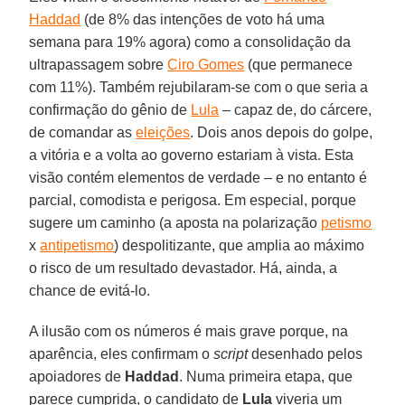
Haddad
(de 8% das intenções de voto há uma
semana para 19% agora) como a consolidação da
ultrapassagem sobre
Ciro Gomes
(que permanece
com 11%). Também rejubilaram-se com o que seria a
confirmação do gênio de
Lula
– capaz de, do cárcere,
de comandar as
eleições
. Dois anos depois do golpe,
a vitória e a volta ao governo estariam à vista. Esta
visão contém elementos de verdade – e no entanto é
parcial, comodista e perigosa. Em especial, porque
sugere um caminho (a aposta na polarização
petismo
x
antipetismo
) despolitizante, que amplia ao máximo
o risco de um resultado devastador. Há, ainda, a
chance de evitá-lo.
A ilusão com os números é mais grave porque, na
aparência, eles confirmam o
script
desenhado pelos
apoiadores de
Haddad
. Numa primeira etapa, que
parece cumprida, o candidato de
Lula
viveria um