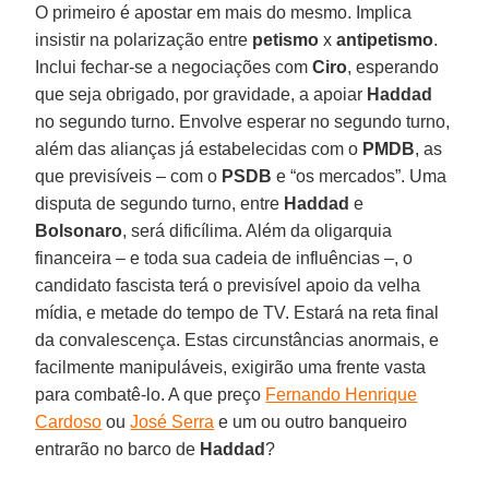
O primeiro é apostar em mais do mesmo. Implica
insistir na polarização entre
petismo
x
antipetismo
.
Inclui fechar-se a negociações com
Ciro
, esperando
que seja obrigado, por gravidade, a apoiar
Haddad
no segundo turno. Envolve esperar no segundo turno,
além das alianças já estabelecidas com o
PMDB
, as
que previsíveis – com o
PSDB
e “os mercados”. Uma
disputa de segundo turno, entre
Haddad
e
Bolsonaro
, será dificílima. Além da oligarquia
financeira – e toda sua cadeia de influências –, o
candidato fascista terá o previsível apoio da velha
mídia, e metade do tempo de TV. Estará na reta final
da convalescença. Estas circunstâncias anormais, e
facilmente manipuláveis, exigirão uma frente vasta
para combatê-lo. A que preço
Fernando Henrique
Cardoso
ou
José Serra
e um ou outro banqueiro
entrarão no barco de
Haddad
?