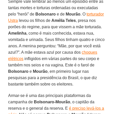
Sempre vale lembrar ao menos um episódio entre as
tantas mortes e torturas ordenadas ou executadas
pelo “herói” de
Bolsonaro
e de
Mourão
. O
torturador
Ustra
levou os filhos de
Amélia Teles
, presa nos
porões do regime, para que vissem a mãe torturada.
Amelinha
, como é mais conhecida, estava nua,
vomitada e urinada. Seus filhos tinham quatro e cinco
anos. A menina perguntou: “Mãe, por que você está
azul?”. A mãe estava azul por causa dos
choques
elétricos
infligidos em várias partes do seu corpo e
também nos seios e na vagina. Este é o farol de
Bolsonaro
e
Mourão
, em primeiro lugar nas
pesquisas para a presidência do Brasil, o que diz
bastante também sobre os eleitores.
Armar-se é uma das principais plataformas da
campanha de
Bolsonaro-Mourão
, o capitão da
reserva e o general da reserva. E
é preciso levá-los a