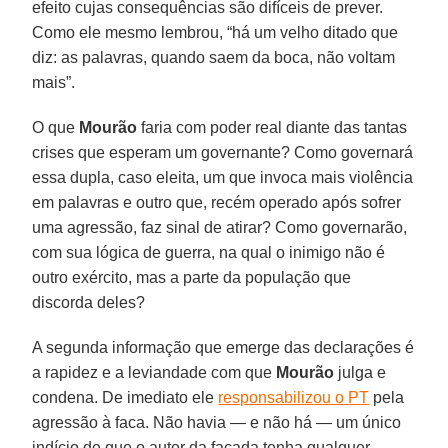
efeito cujas consequências são difíceis de prever.
Como ele mesmo lembrou, “há um velho ditado que
diz: as palavras, quando saem da boca, não voltam
mais”.
O que
Mourão
faria com poder real diante das tantas
crises que esperam um governante? Como governará
essa dupla, caso eleita, um que invoca mais violência
em palavras e outro que, recém operado após sofrer
uma agressão, faz sinal de atirar? Como governarão,
com sua lógica de guerra, na qual o inimigo não é
outro exército, mas a parte da população que
discorda deles?
A segunda informação que emerge das declarações é
a rapidez e a leviandade com que
Mourão
julga e
condena. De imediato ele
responsabilizou o
PT
pela
agressão à faca. Não havia — e não há — um único
indício de que o autor da facada tenha qualquer