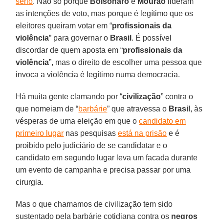
sério
. Não só porque
Bolsonaro
e
Mourão
lideram
as intenções de voto, mas porque é legítimo que os
eleitores queiram votar em “
profissionais da
violência
” para governar o
Brasil
. É possível
discordar de quem aposta em “
profissionais da
violência
”, mas o direito de escolher uma pessoa que
invoca a violência é legítimo numa democracia.
Há muita gente clamando por “
civilização
” contra o
que nomeiam de “
barbárie
” que atravessa o
Brasil
, às
vésperas de uma eleição em que o
candidato em
primeiro lugar
nas pesquisas
está na prisão
e é
proibido pelo judiciário de se candidatar e o
candidato em segundo lugar leva um facada durante
um evento de campanha e precisa passar por uma
cirurgia.
Mas o que chamamos de civilização tem sido
sustentado pela barbárie cotidiana contra os
negros