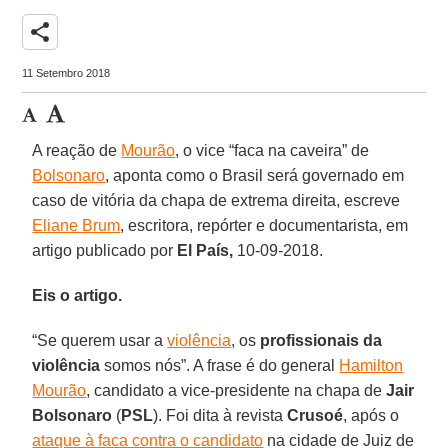
share
11 Setembro 2018
A reação de
Mourão
, o vice “faca na caveira” de
Bolsonaro
, aponta como o Brasil será governado em
caso de vitória da chapa de extrema direita, escreve
Eliane Brum
, escritora, repórter e documentarista, em
artigo publicado por
El País,
10-09-2018.
Eis o artigo.
“Se querem usar a
violência
, os
profissionais da
violência
somos nós”. A frase é do general
Hamilton
Mourão
, candidato a vice-presidente na chapa de
Jair
Bolsonaro
(
PSL
). Foi dita à revista
Crusoé
, após o
ataque à faca contra o candidato
na cidade de Juiz de