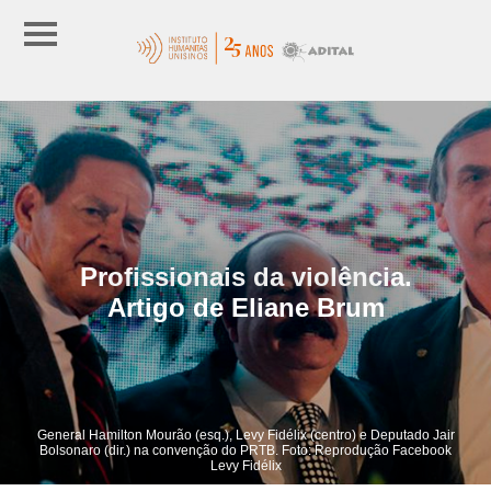
Profissionais da violência.
Artigo de Eliane Brum
General Hamilton Mourão (esq.), Levy Fidélix (centro) e Deputado Jair
Bolsonaro (dir.) na convenção do PRTB. Foto: Reprodução Facebook
Levy Fidélix