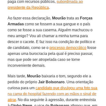
paga com recursos públicos,
subordinada ao
presidente da República
.
Ao fazer essa declaração,
Mourão
trata as
Forças
Armadas
como se fossem a sua gangue e o país
como se fosse a sua caserna. Alguém machucou o
meu amigo? Vou ali chamar a minha turma para
descer o cacete. E faz isso na condição de político e
de candidato, como se o
processo democrático
fosse
apenas uma burocracia pela qual é preciso passar,
mas que pode ser atropelada caso se torne
inconveniente demais.
Mais tarde,
Mourão
baixaria o tom, segundo ele a
pedido do próprio
Jair Bolsonaro
. Uma orientação
curiosa para um
candidato que divulgou uma foto sua
na cama do hospital fazendo com as mãos o sinal de
atirar
. No dia seguinte à agressão, durante entrevista
à
Globo News
, o vice de
Bolsonaro
afirmou que, em