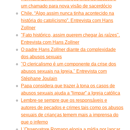
um chamado para nova visão de sacerdócio
Chile. “Algo assim nunca tinha acontecido na
história do catolicismo”. Entrevista com Hans
Zollner
"Fato histórico, assim querem chegar às raízes".
Entrevista com Hans Zollner
O padre Hans Zollner diante da complexidade
dos abusos sexuais
''O clericalismo é um componente da crise dos
abusos sexuais na Igreja.'' Entrevista com
Stéphane Joulain
Papa considera que trazer à tona os casos de
abusos sexuais ajuda a “limpar” a Igreja católica
Lembre-se sempre que os responsáveis e
autores de pecados e crimes tais como os abusos
sexuais de crianças temem mais a imprensa do
que o inferno
L'Osservatore Romano elogia a mídia por lançar