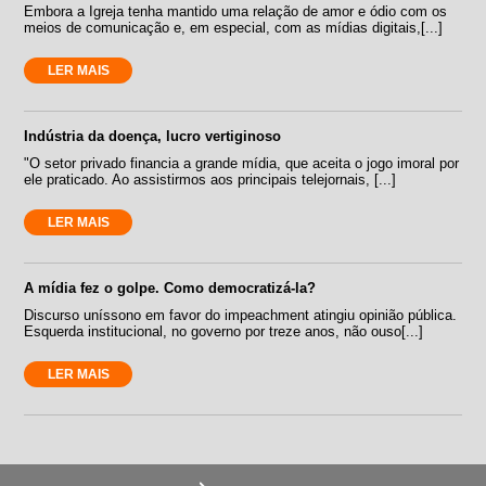
Embora a Igreja tenha mantido uma relação de amor e ódio com os
meios de comunicação e, em especial, com as mídias digitais,[...]
LER MAIS
Indústria da doença, lucro vertiginoso
"O setor privado financia a grande mídia, que aceita o jogo imoral por
ele praticado. Ao assistirmos aos principais telejornais, [...]
LER MAIS
A mídia fez o golpe. Como democratizá-la?
Discurso uníssono em favor do impeachment atingiu opinião pública.
Esquerda institucional, no governo por treze anos, não ouso[...]
LER MAIS