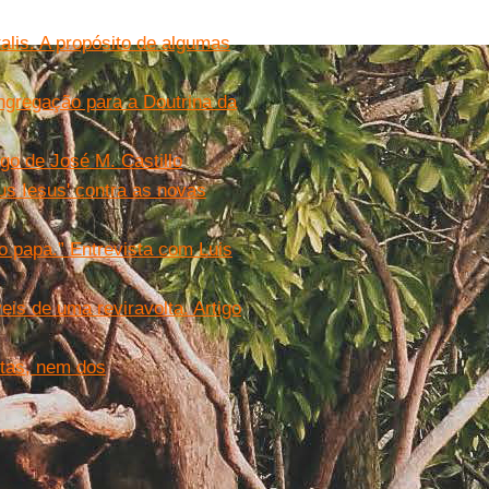
talis. A propósito de algumas
ngregação para a Doutrina da
igo de José M. Castillo
nus Iesus' contra as novas
 papa.” Entrevista com Luis
veis de uma reviravolta. Artigo
tas, nem dos