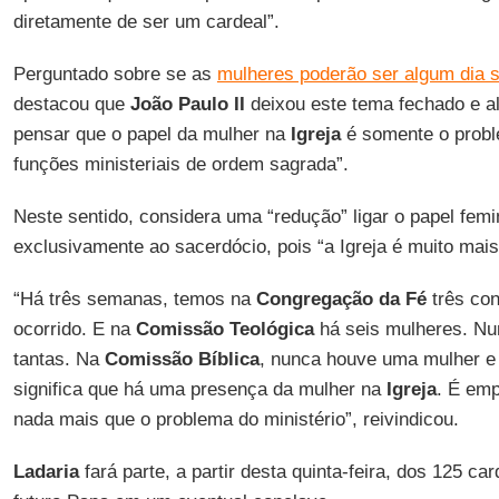
diretamente de ser um cardeal”.
Perguntado sobre se as
mulheres poderão ser algum dia 
destacou que
João Paulo II
deixou este tema fechado e al
pensar que o papel da mulher na
Igreja
é somente o probl
funções ministeriais de ordem sagrada”.
Neste sentido, considera uma “redução” ligar o papel fem
exclusivamente ao sacerdócio, pois “a Igreja é muito mais 
“Há três semanas, temos na
Congregação da Fé
três con
ocorrido. E na
Comissão Teológica
há seis mulheres. Nu
tantas. Na
Comissão Bíblica
, nunca houve uma mulher e 
significa que há uma presença da mulher na
Igreja
. É emp
nada mais que o problema do ministério”, reivindicou.
Ladaria
fará parte, a partir desta quinta-feira, dos 125 ca