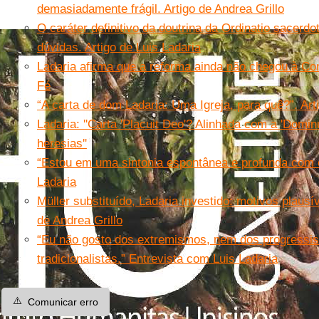
demasiadamente frágil. Artigo de Andrea Grillo
O caráter definitivo da doutrina da Ordinatio sacerdo
dúvidas. Artigo de Luis Ladaria
Ladaria afirma que a reforma ainda não chegou à Co
Fé
“A carta de dom Ladaria: Uma Igreja, para quê?”. Art
Ladaria: ''Carta 'Placuit Deo'? Alinhada com a 'Domi
heresias''
“Estou em uma sintonia espontânea e profunda com o
Ladaria
Müller substituído, Ladaria investido: motivos plausí
de Andrea Grillo
“Eu não gosto dos extremismos, nem dos progressis
tradicionalistas.” Entrevista com Luis Ladaria
⚠️
Comunicar erro