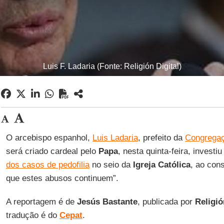
Luis F. Ladaria (Fonte: Religión Digital)
O arcebispo espanhol,
Luis Ladaria
, prefeito da
Congregaç
será criado cardeal pelo
Papa
, nesta quinta-feira, investi
dos casos de pedofilia
no seio da
Igreja Católica
, ao con
que estes abusos continuem”.
A reportagem é de
Jesús Bastante
, publicada por
Religió
tradução é do
Cepat
.