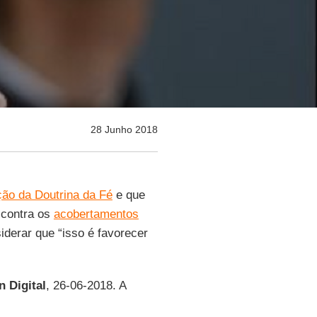
28 Junho 2018
ão da Doutrina da Fé
e que
u contra os
acobertamentos
siderar que “isso é favorecer
n Digital
, 26-06-2018. A