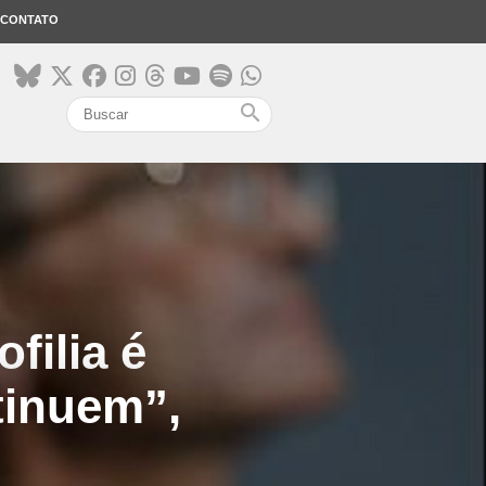
CONTATO
search
filia é
tinuem”,