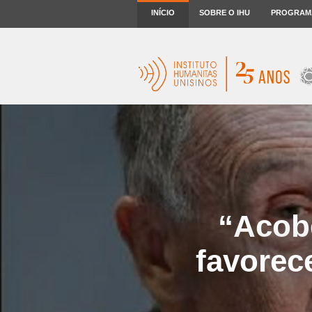
INÍCIO
SOBRE O IHU
PROGRAM
“Acobe
favorec