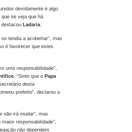
punidos devidamente é algo
 que se veja que há
, destacou
Ladaria
.
se tendia a acobertar”, mas
so é favorecer que estes
mo uma responsabilidade”,
tífice
. “Sinto que o
Papa
ecretário desta
omeou prefeito”, declarou a
e não irá mudar”, mas
 maior responsabilidade”,
gregação não dependem