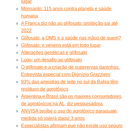
lugar
Monsanto: 115 anos contra planeta e saúde
humana
A França diz não ao glifosato: proibição sai até
2022
Glifosato, a OMS e a saúde nas mãos de quem?
Glifosato: o veneno está em todo lugar
Alterações genéticas e glifosato
Lugo: um desafio ao glifosato
O glifosato e a criação de superervas daninhas.
Entrevista especial com Dionízio Grazziero
93% das amostras de leite no sul da Bahia têm
resíduos de agrotóxico
Argentina e Brasil são os maiores consumidores
de agrotóxicos na AL, diz pesquisadora
ANVISA proíbe o uso do agrotóxico paraquate;
medida só valerá daqui 3 anos
Especialistas afirmam que não existe uso seguro