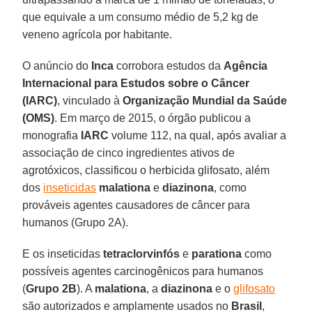
que equivale a um consumo médio de 5,2 kg de
veneno agrícola por habitante.
O anúncio do
Inca
corrobora estudos da
Agência
Internacional para Estudos sobre o Câncer
(IARC)
, vinculado à
Organização Mundial da Saúde
(OMS)
. Em março de 2015, o órgão publicou a
monografia
IARC
volume 112, na qual, após avaliar a
associação de cinco ingredientes ativos de
agrotóxicos, classificou o herbicida glifosato, além
dos
inseticidas
malationa
e
diazinona
, como
prováveis agentes causadores de câncer para
humanos (Grupo 2A).
E os inseticidas
tetraclorvinfós
e
parationa
como
possíveis agentes carcinogênicos para humanos
(
Grupo 2B
). A
malationa
, a
diazinona
e o
glifosato
são autorizados e amplamente usados no
Brasil
,