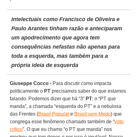
Intelectuais como Francisco de Oliveira e
Paulo Arantes tinham razão e anteciparam
um apodrecimento que agora tem
consequências nefastas não apenas para
toda a esquerda, mas também para a
própria ideia de esquerda
Giuseppe Cocco -
Para discutir como impacta
politicamente o
PT
precisamos saber do que estamos
falando. Podemos dizer que há “3”
PT
: o “PT que
manda”, a chamada “esquerda do PT” e a nebulosa
das Frentes (
Brasil Popular
e
Brasil sem Medo
) que
congrega esse fenômeno chamado também de “
voto
crítico
”. O que eu chamo “o PT que manda” nos
mostrou que tem donos e por isso é imutável. Nesse