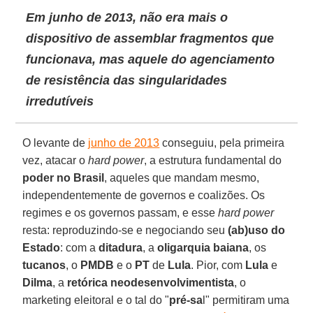
Em junho de 2013, não era mais o
dispositivo de assemblar fragmentos que
funcionava, mas aquele do agenciamento
de resistência das singularidades
irredutíveis
O levante de
junho de 2013
conseguiu, pela primeira
vez, atacar o
hard power
, a estrutura fundamental do
poder no Brasil
, aqueles que mandam mesmo,
independentemente de governos e coalizões. Os
regimes e os governos passam, e esse
hard power
resta: reproduzindo-se e negociando seu
(ab)uso do
Estado
: com a
ditadura
, a
oligarquia baiana
, os
tucanos
, o
PMDB
e o
PT
de
Lula
. Pior, com
Lula
e
Dilma
, a
retórica neodesenvolvimentista
, o
marketing eleitoral e o tal do "
pré-sa
l" permitiram uma