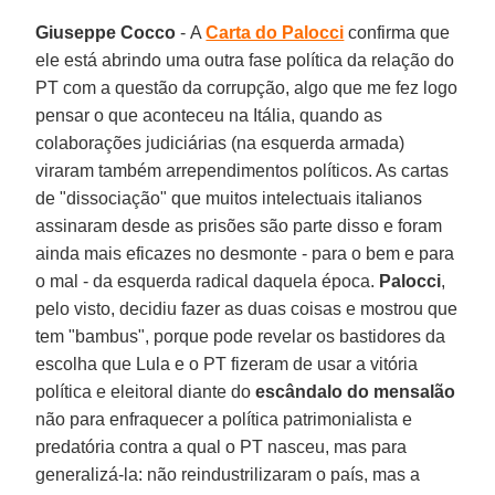
Giuseppe Cocco
- A
Carta do Palocci
confirma que
ele está abrindo uma outra fase política da relação do
PT com a questão da corrupção, algo que me fez logo
pensar o que aconteceu na Itália, quando as
colaborações judiciárias (na esquerda armada)
viraram também arrependimentos políticos. As cartas
de "dissociação" que muitos intelectuais italianos
assinaram desde as prisões são parte disso e foram
ainda mais eficazes no desmonte - para o bem e para
o mal - da esquerda radical daquela época.
Palocci
,
pelo visto, decidiu fazer as duas coisas e mostrou que
tem "bambus", porque pode revelar os bastidores da
escolha que Lula e o PT fizeram de usar a vitória
política e eleitoral diante do
escândalo do mensalão
não para enfraquecer a política patrimonialista e
predatória contra a qual o PT nasceu, mas para
generalizá-la: não reindustrilizaram o país, mas a