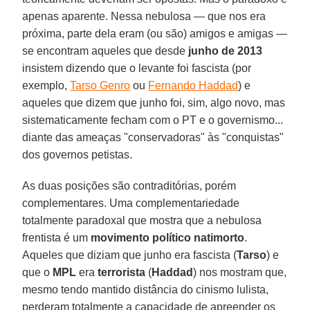
apenas aparente. Nessa nebulosa — que nos era
próxima, parte dela eram (ou são) amigos e amigas —
se encontram aqueles que desde
junho de 2013
insistem dizendo que o levante foi fascista (por
exemplo,
Tarso Genro
ou
Fernando Haddad
) e
aqueles que dizem que junho foi, sim, algo novo, mas
sistematicamente fecham com o PT e o governismo...
diante das ameaças "conservadoras" às "conquistas"
dos governos petistas.
As duas posições são contraditórias, porém
complementares. Uma complementariedade
totalmente paradoxal que mostra que a nebulosa
frentista é um
movimento político natimorto
.
Aqueles que diziam que junho era fascista (
Tarso
) e
que o
MPL
era
terrorista
(
Haddad
) nos mostram que,
mesmo tendo mantido distância do cinismo lulista,
perderam totalmente a capacidade de apreender os