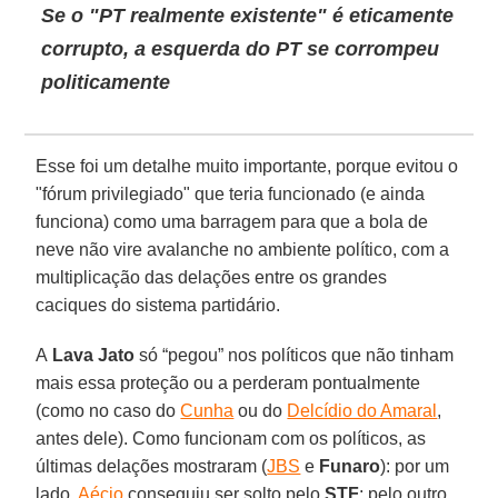
Se o "PT realmente existente" é eticamente
corrupto, a esquerda do PT se corrompeu
politicamente
Esse foi um detalhe muito importante, porque evitou o
"fórum privilegiado" que teria funcionado (e ainda
funciona) como uma barragem para que a bola de
neve não vire avalanche no ambiente político, com a
multiplicação das delações entre os grandes
caciques do sistema partidário.
A
Lava Jato
só “pegou” nos políticos que não tinham
mais essa proteção ou a perderam pontualmente
(como no caso do
Cunha
ou do
Delcídio do Amaral
,
antes dele). Como funcionam com os políticos, as
últimas delações mostraram (
JBS
e
Funaro
): por um
lado,
Aécio
conseguiu ser solto pelo
STF
; pelo outro,