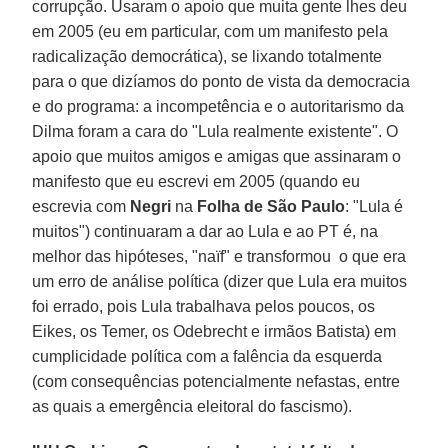
corrupção. Usaram o apoio que muita gente lhes deu
em 2005 (eu em particular, com um manifesto pela
radicalização democrática), se lixando totalmente
para o que dizíamos do ponto de vista da democracia
e do programa: a incompetência e o autoritarismo da
Dilma foram a cara do "Lula realmente existente". O
apoio que muitos amigos e amigas que assinaram o
manifesto que eu escrevi em 2005 (quando eu
escrevia com
Negri
na
Folha de São Paulo
: "Lula é
muitos") continuaram a dar ao Lula e ao PT é, na
melhor das hipóteses, "naïf" e transformou o que era
um erro de análise política (dizer que Lula era muitos
foi errado, pois Lula trabalhava pelos poucos, os
Eikes, os Temer, os Odebrecht e irmãos Batista) em
cumplicidade política com a falência da esquerda
(com consequências potencialmente nefastas, entre
as quais a emergência eleitoral do fascismo).