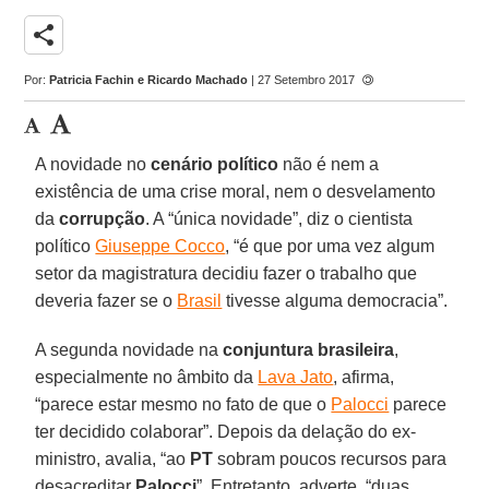
share
Por:
Patricia Fachin e Ricardo Machado
| 27 Setembro 2017
A novidade no
cenário político
não é nem a
existência de uma crise moral, nem o desvelamento
da
corrupção
. A “única novidade”, diz o cientista
político
Giuseppe Cocco
, “é que por uma vez algum
setor da magistratura decidiu fazer o trabalho que
deveria fazer se o
Brasil
tivesse alguma democracia”.
A segunda novidade na
conjuntura brasileira
,
especialmente no âmbito da
Lava Jato
, afirma,
“parece estar mesmo no fato de que o
Palocci
parece
ter decidido colaborar”. Depois da delação do ex-
ministro, avalia, “ao
PT
sobram poucos recursos para
desacreditar
Palocci
”. Entretanto, adverte, “duas