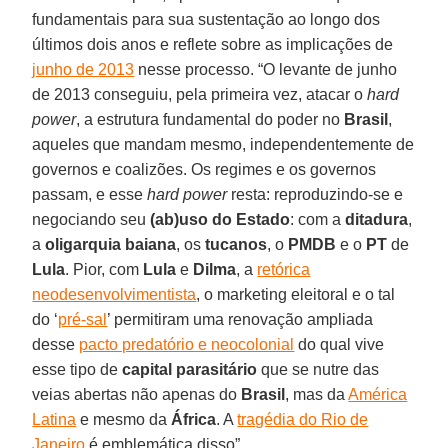
fundamentais para sua sustentação ao longo dos
últimos dois anos e reflete sobre as implicações de
junho de 2013
nesse processo. “O levante de junho
de 2013 conseguiu, pela primeira vez, atacar o
hard
power
, a estrutura fundamental do poder no
Brasil
,
aqueles que mandam mesmo, independentemente de
governos e coalizões. Os regimes e os governos
passam, e esse
hard power
resta: reproduzindo-se e
negociando seu
(ab)uso do Estado
: com a
ditadura
,
a
oligarquia baiana
, os
tucanos
, o
PMDB
e o
PT
de
Lula
. Pior, com
Lula
e
Dilma
, a
retórica
neodesenvolvimentista
, o marketing eleitoral e o tal
do ‘
pré-sal
’ permitiram uma renovação ampliada
desse
pacto predatório e neocolonial
do qual vive
esse tipo de
capital parasitário
que se nutre das
veias abertas não apenas do
Brasil
, mas da
América
Latina
e mesmo da
África
. A
tragédia do Rio de
Janeiro
é emblemática disso”.