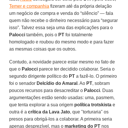
Temer e companhia
fizeram até da própria delação
um negócio de compra e venda do “silêncio” — fala
quem não recebe o dinheiro necessário para “segurar
isso”. Talvez essa seja uma das explicações para o
Palocci
também, pois o
PT
foi totalmente
homologado e roubou do mesmo modo e para fazer
as mesmas coisas que os outros.
Contudo, a novidade parece estar mesmo no fato de
que o
Palocci
parece ter decidido colaborar. Seria o
segundo dirigente político do
PT
a fazê-lo. O primeiro
foi o senador
Delcídio do Amaral
. Ao
PT
, sobram
poucos recursos para desacreditar o
Palocci
. Duas
argumentações estão sendo usadas: uma, pasmem,
que tenta explorar a sua origem
política trotskista
e
outra é a
crítica da Lava Jato
, que "torturaria" os
presos para obrigá-los a colaborar. A primeira seria
apenas desprezível, mas o
marketing do PT
nos