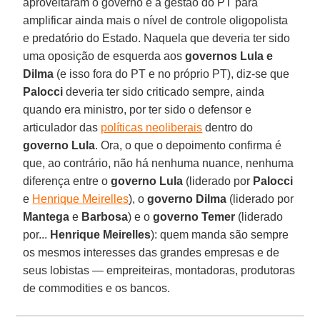
aproveitaram o governo e a gestão do PT para
amplificar ainda mais o nível de controle oligopolista
e predatório do Estado. Naquela que deveria ter sido
uma oposição de esquerda aos
governos Lula e
Dilma
(e isso fora do PT e no próprio PT), diz-se que
Palocci
deveria ter sido criticado sempre, ainda
quando era ministro, por ter sido o defensor e
articulador das
políticas neoliberais
dentro do
governo Lula
. Ora, o que o depoimento confirma é
que, ao contrário, não há nenhuma nuance, nenhuma
diferença entre o
governo Lula
(liderado por
Palocci
e
Henrique Meirelles
), o
governo Dilma
(liderado por
Mantega
e
Barbosa
) e o
governo Temer
(liderado
por...
Henrique Meirelles
): quem manda são sempre
os mesmos interesses das grandes empresas e de
seus lobistas — empreiteiras, montadoras, produtoras
de commodities e os bancos.