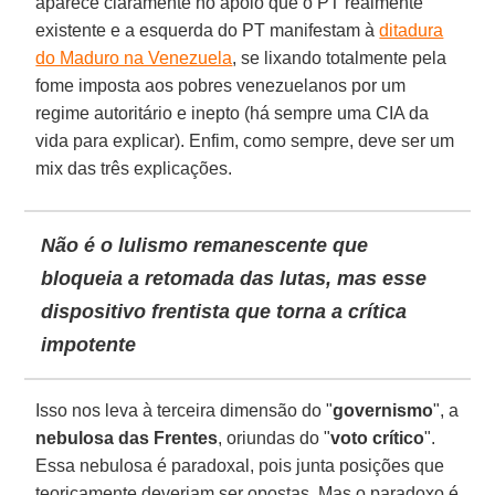
aparece claramente no apoio que o PT realmente
existente e a esquerda do PT manifestam à
ditadura
do Maduro na Venezuela
, se lixando totalmente pela
fome imposta aos pobres venezuelanos por um
regime autoritário e inepto (há sempre uma CIA da
vida para explicar). Enfim, como sempre, deve ser um
mix das três explicações.
Não é o lulismo remanescente que
bloqueia a retomada das lutas, mas esse
dispositivo frentista que torna a crítica
impotente
Isso nos leva à terceira dimensão do "
governismo
", a
nebulosa das Frentes
, oriundas do "
voto crítico
".
Essa nebulosa é paradoxal, pois junta posições que
teoricamente deveriam ser opostas. Mas o paradoxo é