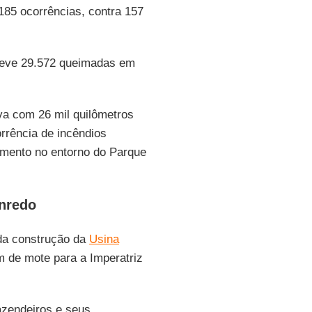
85 ocorrências, contra 157
teve 29.572 queimadas em
va com 26 mil quilômetros
rrência de incêndios
amento no entorno do Parque
nredo
 da construção da
Usina
am de mote para a Imperatriz
azendeiros e seus