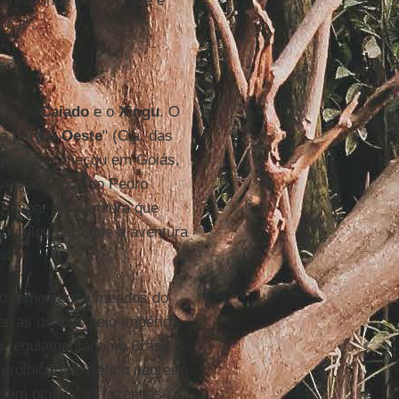
o responde pelo parque e
ocal".
tos os
Caiado
e o
Xingu
. O
a para o Oeste
" (Cia. das
gu
não começou em Goiás,
vernador goiano Pedro
articipar da aventura que
articulou para que a aventura
o remontam a meados do
erras doadas pelo Império.
i regulamentada no Brasil,
proibição do tráfico negreiro
ssem ocupar as fazendas