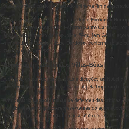
onde eram explorados a partir do iminente fim da escravid
Conta-se que o bisavô do ex-presidente
Fernando Henri
do
Império Felicíssimo do Espírito Santo Cardoso,
recl
após a proclamação da República: "Aqui [em Goiás] agor
mandando os Caiado", disse
Cardoso
, conforme relato p
Gome
s no livro "1889".
Homenagem aos irmãos Villas-Bôas
A criação do parque rendeu duas indicações ao Nobel da
que serão homenageados na Sapucaí pela
Imperatriz Le
A
Imperatriz Leopoldinense
se defendeu das críticas dos
sociais, alegando que os representantes do agronegócio
enredo, cuja expressão "belo monstro" é referência à con