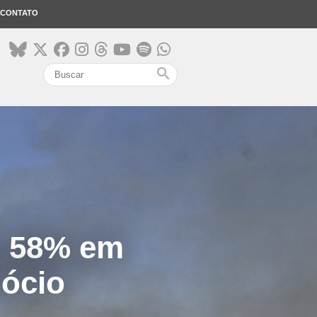
CONTATO
search
m 58% em
ócio