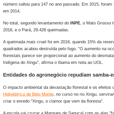
número saltou para 147 no ano passado. Em 2015, foram 1
em 2014.
No total, segundo levantamento do
INPE
, o Mato Grosso 
2016, e o Pará, 29.426 queimadas.
A queimada mais cruel foi em 2016, quando 15% da reser
quadrados acabou destruída pelo fogo. "O aumento na oco
florestais parece ser proporcional ao aumento do desmat
Indígena do Xingu", afirma o Ibama em nota ao UOL.
Entidades do agronegócio repudiam samba-e
O impacto ambiental da devastação florestal e os efeitos
Hidrelétrica de Belo Monte
, no curso no rio Xingu, servir
criar o enredo "Xingu, o clamor que vem da floresta".
A escola vai cruzar a Marques de Sapucaí com as alas "f