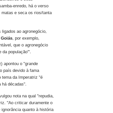
 samba-enredo, há o verso
 matas e seca os rios/tanta
 ligados ao agronegócio,
 Goiás
, por exemplo,
ntável, que o agronegócio
e da população'".
z
) apontou o "grande
o país devido à fama
o tema da Imperatriz "é
a há décadas".
ivulgou nota na qual "repudia,
z. "Ao criticar duramente o
 ignorância quanto à história