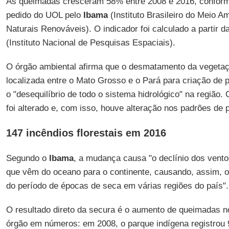
As queimadas cresceram 58% entre 2008 e 2016, conforme
pedido do UOL pelo
Ibama
(Instituto Brasileiro do Meio 
Naturais Renováveis). O indicador foi calculado a partir 
(Instituto Nacional de Pesquisas Espaciais).
O órgão ambiental afirma que o desmatamento da vegetaç
localizada entre o Mato Grosso e o Pará para criação de 
o "desequilíbrio de todo o sistema hidrológico" na região.
foi alterado e, com isso, houve alteração nos padrões de 
147 incêndios florestais em 2016
Segundo o
Ibama
, a mudança causa "o declínio dos vent
que vêm do oceano para o continente, causando, assim, o
do período de épocas de seca em várias regiões do país".
O resultado direto da secura é o aumento de queimadas n
órgão em números: em 2008, o parque indígena registrou 9