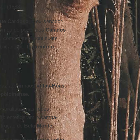
ão (1888).
que Cardoso
, o ex-senador
amou do poder dos
Caiados
a, como antes, continuam
ublicado por
Laurentino
 Paz aos irmãos
Villas-Bôas,
opoldinense.
 ruralistas nas redes
 não entenderam o samba-
strução de
Belo Monte.