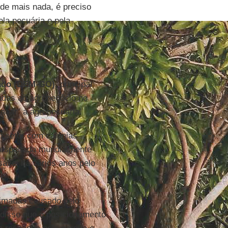
 de mais nada, é preciso
ela pecuária e pela
ado (DEM-GO),
principal
gadas ao agronegócio no
acar" a agropecuária.
 setor com calúnias
 respeitada mundialmente
sável há vários anos pelo
eimadas causado pelo
 disse que o posicionamento