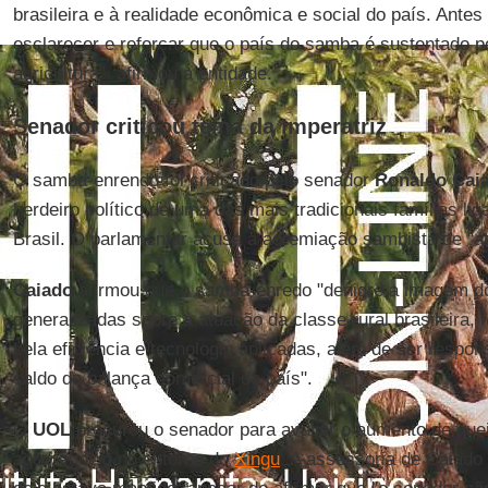
brasileira e à realidade econômica e social do país. Antes
esclarecer e reforçar que o país do samba é sustentado p
agricultura", afirmou a entidade.
Senador criticou tema da Imperatriz
O samba-enrendo foi criticado pelo senador
Ronaldo Cai
herdeiro político de uma das mais tradicionais famílias li
Brasil. O parlamentar acusa a agremiação sambista de "at
Caiado
afirmou que o samba-enredo "denigre a imagem do
generalizadas sobre a atuação da classe rural brasileira,
pela eficiência e tecnologia aplicadas, além de ser respon
saldo da balança comercial do país".
O
UOL
procurou o senador para avaliar o aumento de qu
agronegócio no entorno do
Xingu
. A assessoria de Caiado