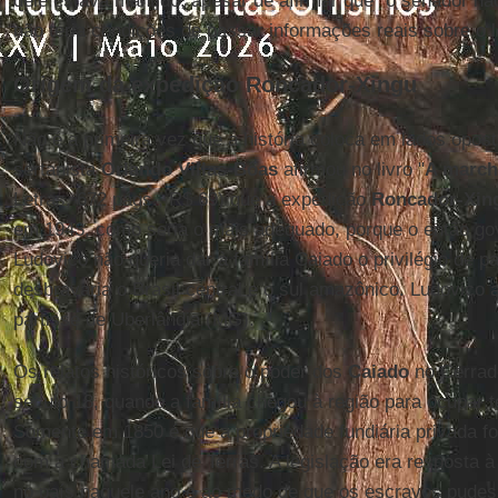
dele estava mantido, apesar de afirmar que "o senador nã
não teria condições de passar informações reais sobre o l
Origem da expedição Roncador-Xingu
Não é a primeira vez que a história coloca em lados opos
sertanista
Orlando Villas-Bôas
afirmou no livro "
A march
Letras, 672 págs., R$ 69) que a expedição
Roncador-Xin
em 1943, como seria o mais adequado, porque o então go
Ludovico não queria dar à família Caiado o privilégio de p
desbravaria o Brasil central e o sul amazônico. Ludovico 
partisse de Uberlândia (MG).
Os relatos históricos sobre o poder dos
Caiado
no Cerrad
século 18, quando a família chegou à região para ocupar t
Somente em 1850 é que a propriedade fundiária privada fo
com a chamada Lei de Terras. A legislação era resposta à 
no país naquele ano e ao medo de que os escravos pude