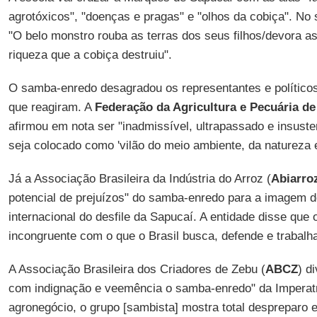
agrotóxicos", "doenças e pragas" e "olhos da cobiça". No
"O belo monstro rouba as terras dos seus filhos/devora as
riqueza que a cobiça destruiu".
O samba-enredo desagradou os representantes e políticos
que reagiram. A
Federação da Agricultura e Pecuária de
afirmou em nota ser "inadmissível, ultrapassado e insuste
seja colocado como 'vilão do meio ambiente, da natureza 
Já a Associação Brasileira da Indústria do Arroz (
Abiarro
potencial de prejuízos" do samba-enredo para a imagem d
internacional do desfile da Sapucaí. A entidade disse que 
incongruente com o que o Brasil busca, defende e trabalh
A Associação Brasileira dos Criadores de Zebu (
ABCZ
) d
com indignação e veemência o samba-enredo" da Imperatri
agronegócio, o grupo [sambista] mostra total despreparo e