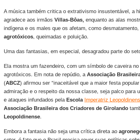
A música também critica o extrativismo insustentável, a hi
agradece aos irmãos
Villas-Bôas,
enquanto as alas mostr
indígena e os males que os afetam, como desmatamento
agrotóxicos
, queimadas e poluição.
Uma das fantasias, em especial, desagradou parte do set
Ela mostra um fazendeiro, com um símbolo de caveira no p
agrotóxicos. Em nota de repúdio, a
Associação Brasileir
(
ABCZ
) afirmou ser “inaceitável que a maior festa popular
admiração e o respeito da nossa classe, seja palco para
e ataques infundados pela
Escola
Imperatriz Leopoldinen
Associação Brasileira dos Criadores de Girolando
tamb
Leopoldinense
.
Embora a fantasia não seja uma crítica direta ao
agroneg
setor, é fato que o Brasil precisa rever suas políticas sob