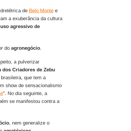
drelétrica de
Belo Monte
e
am a exuberância da cultura
,
uso agressivo de
or do
agronegócio
.
eito, a pulverizar
a dos Criadores de Zebu
 brasileira, que tem a
 um show de sensacionalismo
se
”. No dia seguinte, a
ém se manifestou contra a
ócio
, nem generalize o
re
agrotóxicos
.