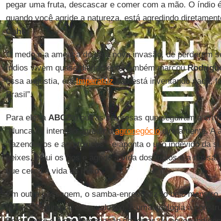
pegar uma fruta, descascar e comer com a mão. O índio é
quando você agride a natureza, está agredindo diretamente
Cahê
.
O medo e a ameaça de uma nova invasão, de perderem seu
índios vivem quase diariamente também marcou
Rodrigu
essa angústia, e a
Imperatriz
não está inventando nada, fa
Brasil”.
Para ele, a
ABCZ
e outras empresas que seguiram a crític
"Nunca foi intenção agredir o
agronegócio
diretamente. A a
"fazendeiros e agrotóxicos", e aponta o uso indevido da 
peixes, polui os rios e agride a vida dos índios e a nossa
que cerca a vida do índio”.
Em outra passagem, o samba-enredo diz “o belo monstro 
filhos”. Segundo o carnavalesco, é uma analogia à constru
Belo Monte e à desapropriação de terras de povos indígen