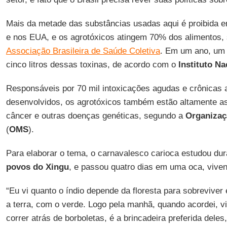
Mais da metade das substâncias usadas aqui é proibida 
e nos EUA, e os agrotóxicos atingem 70% dos alimentos,
Associação Brasileira de Saúde Coletiva
. Em um ano, um 
cinco litros dessas toxinas, de acordo com o
Instituto N
Responsáveis por 70 mil intoxicações agudas e crônicas
desenvolvidos, os agrotóxicos também estão altamente as
câncer e outras doenças genéticas, segundo a
Organizaç
(
OMS
).
Para elaborar o tema, o carnavalesco carioca estudou du
povos do Xingu
, e passou quatro dias em uma oca, viven
“Eu vi quanto o índio depende da floresta para sobreviver
a terra, com o verde. Logo pela manhã, quando acordei, v
correr atrás de borboletas, é a brincadeira preferida dele