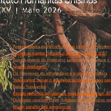
Para a
ABCZ
, foi uma crítica a suas práticas: “Chamados
nós, produtores rurais, respondemos por 22% do PIB Nacio
salvamos o Brasil em termos de geração de renda e empr
Leia mais
Apresentadora da Record diz que índios têm de mor
Escola de samba criticará o agro no carnaval 2017
Samba-enredo da Imperatriz Leopoldinense acusa o a
revolta produtores
Os interesses do agronegócio e o governo golpista
“Não vamos deixar o agronegócio tomar o nosso país
Babau Tupinambá
Estudo identifica agrotóxicos mais frequentes em al
Divulgado relatório sobre resíduos de agrotóxicos e
Brasil, paraíso dos agrotóxicos