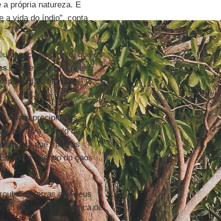
 a própria natureza. E
 a vida do índio”, conta
 espaço de direito, que os
es
. “Pude sentir na pele
z parte da história do
a foram precipitadas.
la que leva o título de
substância que mata os
. Estamos falando do caos
rouba as terras dos seus
ção da usina hidrelétrica de
as.