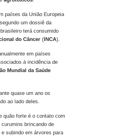
em países da União Europeia
 segundo um dossiê da
brasileiro terá consumido
acional do Câncer
(
INCA
).
 anualmente em países
sociados à incidência de
ão Mundial da Saúde
rante quase um ano os
do ao lado deles.
 e quão forte é o contato com
i curumins brincando de
s, e subindo em árvores para