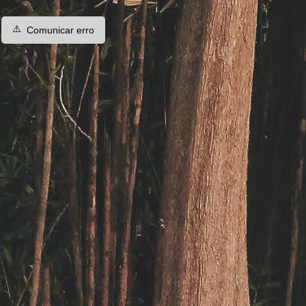
⚠️
Comunicar erro