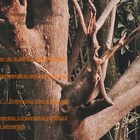
 de “monstros” pela escola,
nal e, historicamente,
egos”.
rer de malária, sem remédios
gronegócio por destruição, e
” – Entrevista com o cacique
imentos consumidos no Brasil
m alimentos