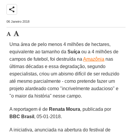
share
06 Janeiro 2018
Uma área de pelo menos 4 milhões de hectares,
equivalente ao tamanho da
Suíça
ou a 4 milhões de
campos de futebol, foi destruída na
Amazônia
nas
últimas décadas e essa degradação, segundo
especialistas, criou um abismo difícil de ser reduzido
até mesmo parcialmente - como pretende fazer um
projeto alardeado como "incrivelmente audacioso" e
"o maior da história" nesse campo.
A reportagem é de
Renata Moura
, publicada por
BBC Brasil
, 05-01-2018.
A iniciativa, anunciada na abertura do festival de