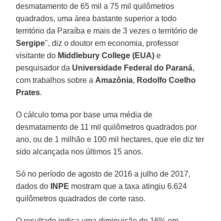
desmatamento de 65 mil a 75 mil quilômetros
quadrados, uma área bastante superior a todo
território da Paraíba e mais de 3 vezes o território de
Sergipe
", diz o doutor em economia, professor
visitante do
Middlebury College (EUA)
e
pesquisador da
Universidade Federal do Paraná
,
com trabalhos sobre a
Amazônia
,
Rodolfo Coelho
Prates
.
O cálculo toma por base uma média de
desmatamento de 11 mil quilômetros quadrados por
ano, ou de 1 milhão e 100 mil hectares, que ele diz ter
sido alcançada nos últimos 15 anos.
Só no período de agosto de 2016 a julho de 2017,
dados do
INPE
mostram que a taxa atingiu 6.624
quilômetros quadrados de corte raso.
O resultado indica uma diminuição de 16% em