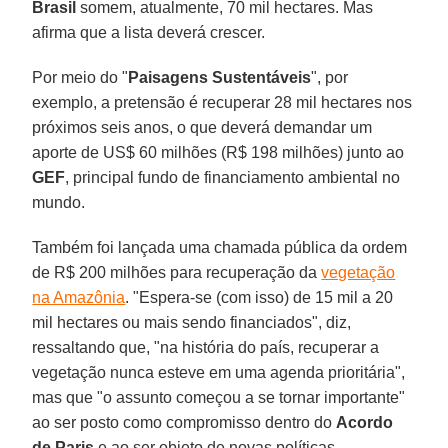
Brasil
somem, atualmente, 70 mil hectares. Mas
afirma que a lista deverá crescer.
Por meio do "
Paisagens Sustentáveis
", por
exemplo, a pretensão é recuperar 28 mil hectares nos
próximos seis anos, o que deverá demandar um
aporte de US$ 60 milhões (R$ 198 milhões) junto ao
GEF
, principal fundo de financiamento ambiental no
mundo.
Também foi lançada uma chamada pública da ordem
de R$ 200 milhões para recuperação da
vegetação
na Amazônia
. "Espera-se (com isso) de 15 mil a 20
mil hectares ou mais sendo financiados", diz,
ressaltando que, "na história do país, recuperar a
vegetação nunca esteve em uma agenda prioritária",
mas que "o assunto começou a se tornar importante"
ao ser posto como compromisso dentro do
Acordo
de Paris
e ao ser objeto de novas políticas.