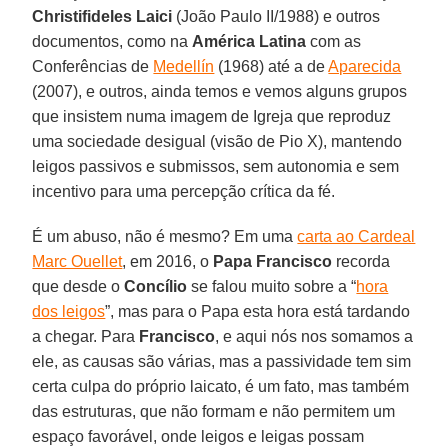
Christifideles Laici
(João Paulo II/1988) e outros
documentos, como na
América Latina
com as
Conferências de
Medellín
(1968) até a de
Aparecida
(2007), e outros, ainda temos e vemos alguns grupos
que insistem numa imagem de Igreja que reproduz
uma sociedade desigual (visão de Pio X), mantendo
leigos passivos e submissos, sem autonomia e sem
incentivo para uma percepção crítica da fé.
É um abuso, não é mesmo? Em uma
carta ao Cardeal
Marc Ouellet
, em 2016, o
Papa Francisco
recorda
que desde o
Concílio
se falou muito sobre a “
hora
dos leigos
”, mas para o Papa esta hora está tardando
a chegar. Para
Francisco
, e aqui nós nos somamos a
ele, as causas são várias, mas a passividade tem sim
certa culpa do próprio laicato, é um fato, mas também
das estruturas, que não formam e não permitem um
espaço favorável, onde leigos e leigas possam