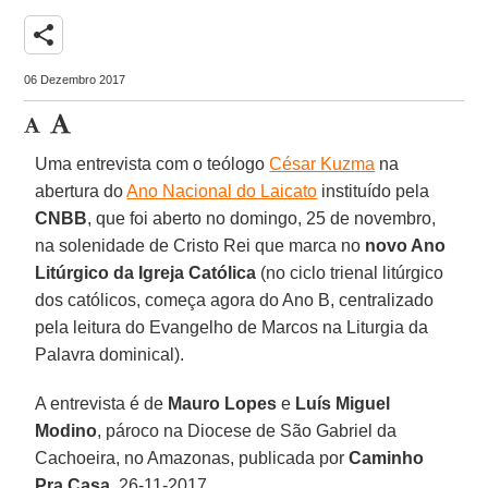
share
06 Dezembro 2017
Uma entrevista com o teólogo
César Kuzma
na
abertura do
Ano Nacional do Laicato
instituído pela
CNBB
, que foi aberto no domingo, 25 de novembro,
na solenidade de Cristo Rei que marca no
novo Ano
Litúrgico da Igreja Católica
(no ciclo trienal litúrgico
dos católicos, começa agora do Ano B, centralizado
pela leitura do Evangelho de Marcos na Liturgia da
Palavra dominical).
A entrevista é de
Mauro Lopes
e
Luís Miguel
Modino
, pároco na Diocese de São Gabriel da
Cachoeira, no Amazonas, publicada por
Caminho
Pra Casa
, 26-11-2017.