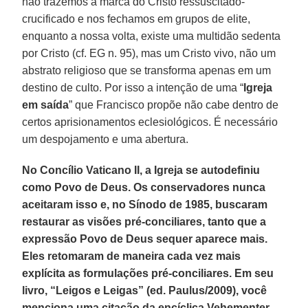
não trazemos a marca do Cristo ressuscitado-
crucificado e nos fechamos em grupos de elite,
enquanto a nossa volta, existe uma multidão sedenta
por Cristo (cf. EG n. 95), mas um Cristo vivo, não um
abstrato religioso que se transforma apenas em um
destino de culto. Por isso a intenção de uma “
Igreja
em saída
” que Francisco propõe não cabe dentro de
certos aprisionamentos eclesiológicos. É necessário
um despojamento e uma abertura.
No Concílio Vaticano II, a Igreja se autodefiniu
como Povo de Deus. Os conservadores nunca
aceitaram isso e, no Sínodo de 1985, buscaram
restaurar as visões pré-conciliares, tanto que a
expressão Povo de Deus sequer aparece mais.
Eles retomaram de maneira cada vez mais
explícita as formulações pré-conciliares. Em seu
livro, “Leigos e Leigas” (ed. Paulus/2009), você
menciona uma citação da encíclica Vehementer