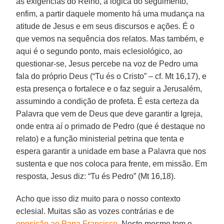
às exigências do Reino, à lógica do seguimento,
enfim, a partir daquele momento há uma mudança na
atitude de Jesus e em seus discursos e ações. É o
que vemos na sequência dos relatos. Mas também, e
aqui é o segundo ponto, mais eclesiológico, ao
questionar-se, Jesus percebe na voz de Pedro uma
fala do próprio Deus (“Tu és o Cristo” – cf. Mt 16,17), e
esta presença o fortalece e o faz seguir a Jerusalém,
assumindo a condição de profeta. É esta certeza da
Palavra que vem de Deus que deve garantir a Igreja,
onde entra aí o primado de Pedro (que é destaque no
relato) e a função ministerial petrina que tenta e
espera garantir a unidade em base a Palavra que nos
sustenta e que nos coloca para frente, em missão. Em
resposta, Jesus diz: “Tu és Pedro” (Mt 16,18).
Acho que isso diz muito para o nosso contexto
eclesial. Muitas são as vozes contrárias e de
oposição ao Papa Francisco
. Neste mesmo tom e