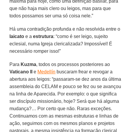
máxima para hoje, como uma definição basilar, para
que não haja mais clero ou leigos, mas para que
todos possamos ser uma só coisa nele.”
Há uma contradição profunda e não resolvida entre o
laicato
e a
estrutura
: “como é ser leigo, sujeito
eclesial, numa Igreja clericalizada? Impossível! É
necessário romper isso!”
Para
Kuzma
, todos os processos posteriores ao
Vaticano II
e
Medellín
buscaram frear e revogar a
abertura aos leigos: “passaram-se dez anos da última
assembleia do CELAM e pouco se fez ou se avançou
na linha de Aparecida. Por exemplo: o que significa
ser discípulo missionário, hoje? Será que há alguma
mudança?… Por certo que não. Raras exceções.
Continuamos com as mesmas estruturas e linhas de
ação, seguimos com os mesmos planos e projetos
pastorais, a mesma insistência na formação clerical