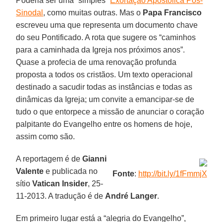
Poderia ser uma “simples”
Exortação Apostólica Pós-
Sinodal
, como muitas outras. Mas o
Papa Francisco
escreveu uma que representa um documento chave
do seu Pontificado. A rota que sugere os “caminhos
para a caminhada da Igreja nos próximos anos”.
Quase a profecia de uma renovação profunda
proposta a todos os cristãos. Um texto operacional
destinado a sacudir todas as instâncias e todas as
dinâmicas da Igreja; um convite a emancipar-se de
tudo o que entorpece a missão de anunciar o coração
palpitante do Evangelho entre os homens de hoje,
assim como são.
A reportagem é de
Gianni
Valente
e publicada no
Fonte
:
http://bit.ly/1fFmmjX
sítio
Vatican Insider
, 25-
11-2013. A tradução é de
André Langer
.
Em primeiro lugar está a “alegria do Evangelho”,