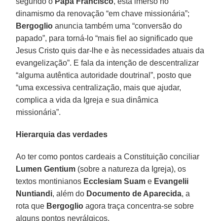
segundo o
Papa Francisco
, está imerso no
dinamismo da renovação “em chave missionária”;
Bergoglio
anuncia também uma “conversão do
papado”, para torná-lo “mais fiel ao significado que
Jesus Cristo quis dar-lhe e às necessidades atuais da
evangelização”. E fala da intenção de descentralizar
“alguma autêntica autoridade doutrinal”, posto que
“uma excessiva centralização, mais que ajudar,
complica a vida da Igreja e sua dinâmica
missionária”.
Hierarquia das verdades
Ao ter como pontos cardeais a Constituição conciliar
Lumen Gentium
(sobre a natureza da Igreja), os
textos montinianos
Ecclesiam Suam
e
Evangelii
Nuntiandi
, além do
Documento de Aparecida
, a
rota que
Bergoglio
agora traça concentra-se sobre
alguns pontos nevrálgicos.