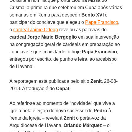
Durante a homilia que pronunciou na Missa do
Crisma, a primeira que celebrou em Cuba após várias
semanas em Roma para despedir
Bento XVI
e
participar do conclave que elegeu o
Papa Francisco
,
o
cardeal Jaime Ortega
revelou as palavras do
cardeal Jorge Mario Bergoglio
em sua intervenção
na congregação geral de cardeais em preparação ao
conclave e que, mais tarde, o hoje
Papa Francisco
,
entregou por escrito, de punho e letra, ao arcebispo
de Havana.
A reportagem está publicada pelo sítio
Zenit
, 26-03-
2013. A tradução é do
Cepat
.
Ao referir-se ao momento de “novidade” que vive a
Igreja pela eleição do novo sucessor de
Pedro
à
frente da Igreja – revela à
Zenit
o porta-voz da
Arquidiocese de Havana,
Orlando Márquez
– o