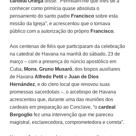
cardeal Ortega
disse: “Permitam-me que lhes dê a
conhecer como primícia quase absoluta o
pensamento do santo padre
Francisco
sobre esta
missão da Igreja”, e acrescentou que o tornava
público com a autorização do próprio
Francisco
.
Aos centenas de fiéis que participaram da celebração
na catedral de Havana na manhã do sábado, 23 de
março – com a presença do núncio apostólico em
Cuba,
Mons. Gruno Musaró
, dos bispos auxiliares
de Havana
Alfredo Petit
e
Juan de Dios
Hernández
, e do clero local que renovou suas
promessas sacerdotais –, o arcebispo de Havana
acrescentou que, durante uma das reuniões dos
cardeais em preparação ao Conclave, “o
cardeal
Bergoglio
fez uma intervenção que me pareceu
magistral, esclarecedora, comprometedora e correta”.