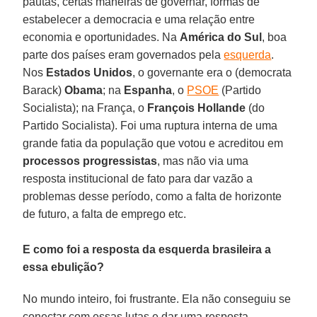
pautas, certas maneiras de governar, formas de
estabelecer a democracia e uma relação entre
economia e oportunidades. Na
América do Sul
, boa
parte dos países eram governados pela
esquerda
.
Nos
Estados Unidos
, o governante era o (democrata
Barack)
Obama
; na
Espanha
, o
PSOE
(Partido
Socialista); na França, o
François Hollande
(do
Partido Socialista). Foi uma ruptura interna de uma
grande fatia da população que votou e acreditou em
processos progressistas
, mas não via uma
resposta institucional de fato para dar vazão a
problemas desse período, como a falta de horizonte
de futuro, a falta de emprego etc.
E como foi a resposta da esquerda brasileira a
essa ebulição?
No mundo inteiro, foi frustrante. Ela não conseguiu se
conectar com essas lutas e dar uma resposta