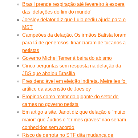
Brasil prende respiração até fevereiro à espera
das ‘delações do fim do mundo’
Joesley delator diz que Lula pediu ajuda para o
MST
Campeões da delação. Os irmãos Batista foram
para lá de generosos: financiaram de tucanos a
petistas
Governo Michel Temer à beira do abismo
Cinco perguntas sem resposta na delação da
JBS que abalou Brasília
Presidenciável em eleição indireta, Meirelles foi
artífice da ascensão de Joesley
Propinas como motor da gigante do setor de
carnes no governo petista
Em artigo a site, Janot diz que delação é “muito
maior” que áudios e “crimes graves” não seriam
conhecidos sem acordo
Risco de derrota no STF dita mudança de