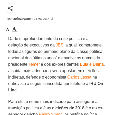
share
Por:
Patrícia Fachin
| 24 Mai 2017
Dado o aprofundamento da crise política e a
delação de executivos da
JBS
, a qual “compromete
todas as figuras do primeiro plano da classe política
nacional dos últimos anos” e envolve os nomes do
presidente
Temer
e dos ex-presidentes
Lula
e
Dilma
,
a saída mais adequada seria apostar em eleições
indiretas, defende o economista
Carlos Lessa
na
entrevista a seguir, concedida por telefone à
IHU On-
Line
.
Para ele, o nome mais indicado para assegurar a
transição política até as
eleições de 2018
é o do ex-
senador gaúcho
Pedro Simon
. “A história política