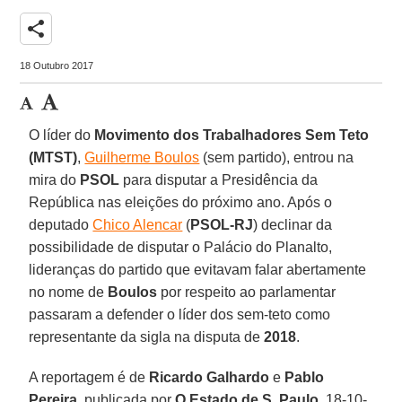
share
18 Outubro 2017
O líder do
Movimento dos Trabalhadores Sem Teto
(MTST)
,
Guilherme Boulos
(sem partido), entrou na
mira do
PSOL
para disputar a Presidência da
República nas eleições do próximo ano. Após o
deputado
Chico Alencar
(
PSOL-RJ
) declinar da
possibilidade de disputar o Palácio do Planalto,
lideranças do partido que evitavam falar abertamente
no nome de
Boulos
por respeito ao parlamentar
passaram a defender o líder dos sem-teto como
representante da sigla na disputa de
2018
.
A reportagem é de
Ricardo Galhardo
e
Pablo
Pereira
, publicada por
O Estado de S. Paulo
, 18-10-