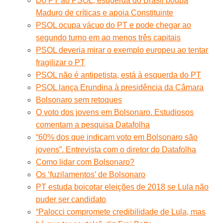
Do PT ao PSOL, esquerda do Brasil poupa
Maduro de críticas e apoia Constituinte
PSOL ocupa vácuo do PT e pode chegar ao
segundo turno em ao menos três capitais
PSOL deveria mirar o exemplo europeu ao tentar
fragilizar o PT
PSOL não é antipetista, está à esquerda do PT
PSOL lança Erundina à presidência da Câmara
Bolsonaro sem retoques
O voto dos jovens em Bolsonaro. Estudiosos
comentam a pesquisa Datafolha
“60% dos que indicam voto em Bolsonaro são
jovens”. Entrevista com o diretor do Datafolha
Como lidar com Bolsonaro?
Os ‘fuzilamentos’ de Bolsonaro
PT estuda boicotar eleições de 2018 se Lula não
puder ser candidato
“Palocci compromete credibilidade de Lula, mas