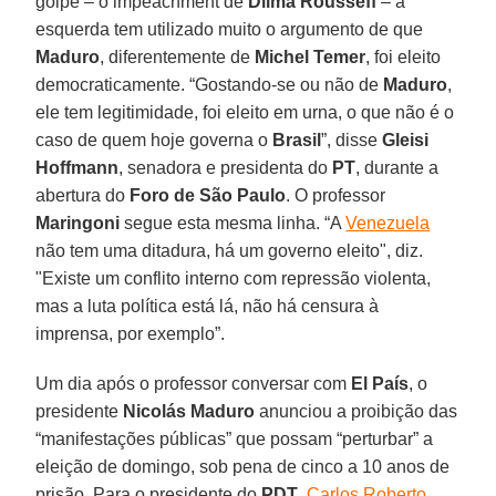
golpe – o impeachment de
Dilma Rousseff
– a
esquerda tem utilizado muito o argumento de que
Maduro
, diferentemente de
Michel Temer
, foi eleito
democraticamente. “Gostando-se ou não de
Maduro
,
ele tem legitimidade, foi eleito em urna, o que não é o
caso de quem hoje governa o
Brasil
”, disse
Gleisi
Hoffmann
, senadora e presidenta do
PT
, durante a
abertura do
Foro de São Paulo
. O professor
Maringoni
segue esta mesma linha. “A
Venezuela
não tem uma ditadura, há um governo eleito", diz.
"Existe um conflito interno com repressão violenta,
mas a luta política está lá, não há censura à
imprensa, por exemplo”.
Um dia após o professor conversar com
El País
, o
presidente
Nicolás Maduro
anunciou a proibição das
“manifestações públicas” que possam “perturbar” a
eleição de domingo, sob pena de cinco a 10 anos de
prisão. Para o presidente do
PDT
,
Carlos Roberto