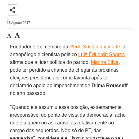
share
15 Agosto 2017
Fundador e ex-membro da
Rede Sustentabilidade
, o
antropólogo e cientista político
Luiz Eduardo Soares
afirma que a líder política do partido,
Marina Silva
,
pode ter perdido a chance de chegar às próximas
eleições presidenciais como favorita após ter
declarado apoio ao impeachment de
Dilma Rousseff
no ano passado.
"Quando ela assumiu essa posição, extremamente
irresponsável do ponto de vista da democracia, acho
que ela queimou as caravelas relativamente ao
campo das esquerdas. Não só do PT, das
esquerdas", considera ele. "Isso circunscreve o seu