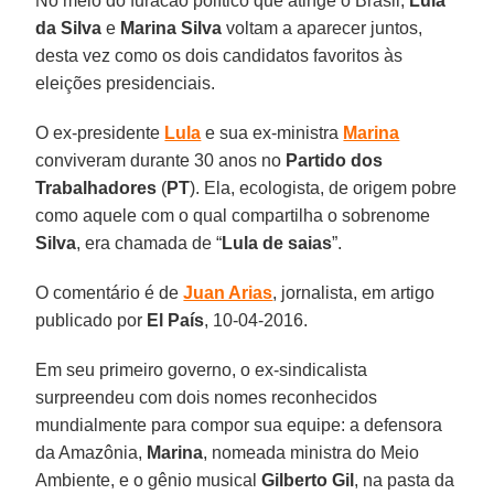
No meio do furacão político que atinge o Brasil,
Lula
da Silva
e
Marina Silva
voltam a aparecer juntos,
desta vez como os dois candidatos favoritos às
eleições presidenciais.
O ex-presidente
Lula
e sua ex-ministra
Marina
conviveram durante 30 anos no
Partido dos
Trabalhadores
(
PT
). Ela, ecologista, de origem pobre
como aquele com o qual compartilha o sobrenome
Silva
, era chamada de “
Lula de saias
”.
O comentário é de
Juan Arias
, jornalista, em artigo
publicado por
El País
, 10-04-2016.
Em seu primeiro governo, o ex-sindicalista
surpreendeu com dois nomes reconhecidos
mundialmente para compor sua equipe: a defensora
da Amazônia,
Marina
, nomeada ministra do Meio
Ambiente, e o gênio musical
Gilberto Gil
, na pasta da