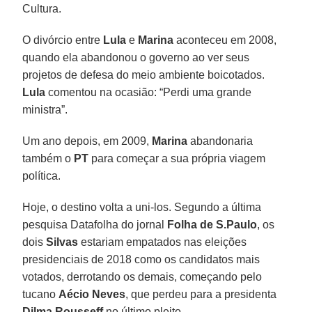
Cultura.
O divórcio entre
Lula
e
Marina
aconteceu em 2008,
quando ela abandonou o governo ao ver seus
projetos de defesa do meio ambiente boicotados.
Lula
comentou na ocasião: “Perdi uma grande
ministra”.
Um ano depois, em 2009,
Marina
abandonaria
também o
PT
para começar a sua própria viagem
política.
Hoje, o destino volta a uni-los. Segundo a última
pesquisa Datafolha do jornal
Folha de S.Paulo
, os
dois
Silvas
estariam empatados nas eleições
presidenciais de 2018 como os candidatos mais
votados, derrotando os demais, começando pelo
tucano
Aécio Neves
, que perdeu para a presidenta
Dilma Rousseff
no último pleito.