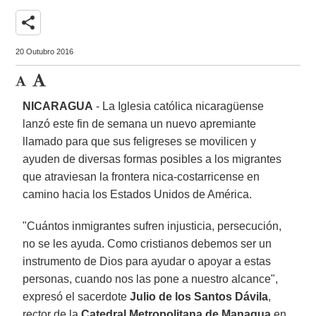
share
20 Outubro 2016
NICARAGUA
- La Iglesia católica nicaragüense
lanzó este fin de semana un nuevo apremiante
llamado para que sus feligreses se movilicen y
ayuden de diversas formas posibles a los migrantes
que atraviesan la frontera nica-costarricense en
camino hacia los Estados Unidos de América.
"Cuántos inmigrantes sufren injusticia, persecución,
no se les ayuda. Como cristianos debemos ser un
instrumento de Dios para ayudar o apoyar a estas
personas, cuando nos las pone a nuestro alcance",
expresó el sacerdote
Julio de los Santos Dávila
,
rector de la
Catedral Metropolitana de Managua
en