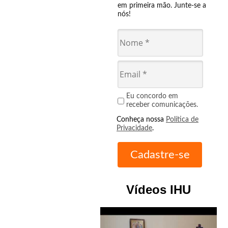
em primeira mão. Junte-se a
nós!
Eu concordo em
receber comunicações.
Conheça nossa
Política de
Privacidade
.
Vídeos IHU