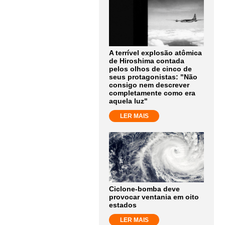
A terrível explosão atômica
de Hiroshima contada
pelos olhos de cinco de
seus protagonistas: "Não
consigo nem descrever
completamente como era
aquela luz"
LER MAIS
Ciclone-bomba deve
provocar ventania em oito
estados
LER MAIS