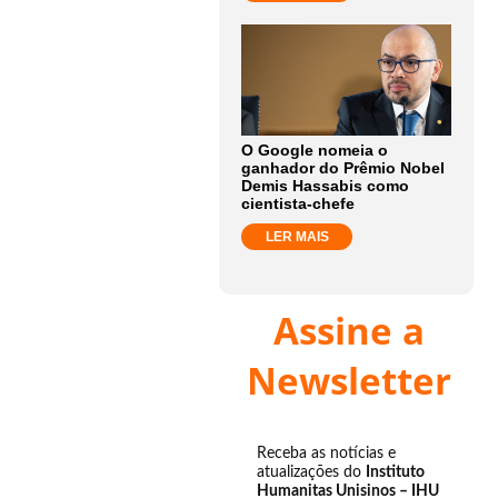
O Google nomeia o
ganhador do Prêmio Nobel
Demis Hassabis como
cientista-chefe
LER MAIS
Assine a
Newsletter
Receba as notícias e
atualizações do
Instituto
Humanitas Unisinos – IHU