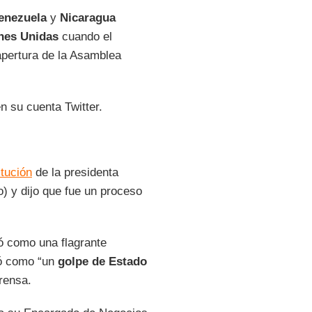
enezuela
y
Nicaragua
nes Unidas
cuando el
 apertura de la Asamblea
en su cuenta Twitter.
itución
de la presidenta
o) y dijo que fue un proceso
có como una flagrante
ró como “un
golpe de Estado
rensa.