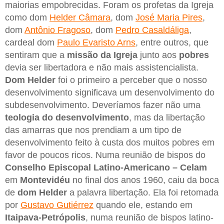
maiorias empobrecidas. Foram os profetas da Igreja
como dom
Helder Câmara
, dom
José Maria Pires
,
dom
Antônio Fragoso
, dom
Pedro Casaldáliga
,
cardeal dom
Paulo Evaristo Arns
, entre outros, que
sentiram que a
missão da Igreja
junto aos
pobres
devia ser libertadora e não mais assistencialista.
Dom
Helder
foi o primeiro a perceber que o nosso
desenvolvimento significava um desenvolvimento do
subdesenvolvimento. Deveríamos fazer não uma
teologia do desenvolvimento
, mas da libertação
das amarras que nos prendiam a um tipo de
desenvolvimento feito à custa dos muitos pobres em
favor de poucos ricos. Numa reunião de bispos do
Conselho Episcopal Latino-Americano – Celam
em
Montevidéu
no final dos anos 1960, caiu da boca
de
dom Helder
a palavra libertação. Ela foi retomada
por
Gustavo Gutiérrez
quando ele, estando em
Itaipava-Petrópolis
, numa reunião de bispos latino-