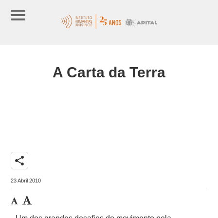
A Carta da Terra
share
23 Abril 2010