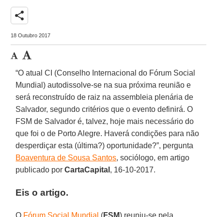
share
18 Outubro 2017
“O atual CI (Conselho Internacional do Fórum Social
Mundial) autodissolve-se na sua próxima reunião e
será reconstruído de raiz na assembleia plenária de
Salvador, segundo critérios que o evento definirá. O
FSM de Salvador é, talvez, hoje mais necessário do
que foi o de Porto Alegre. Haverá condições para não
desperdiçar esta (última?) oportunidade?”, pergunta
Boaventura de Sousa Santos
, sociólogo, em artigo
publicado por
CartaCapital
, 16-10-2017.
Eis o artigo.
O
Fórum Social Mundial
(
FSM
) reuniu-se pela