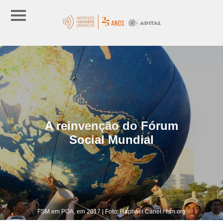
A reinvenção do Fórum
Social Mundial
FSM em POA, em 2017 | Foto: Raphaël Canet / fsm.org