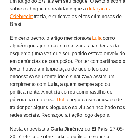
um artigo do
El País
em seu blogue. O texto discorria
sobre o choque de realidade que a
delação da
Odebrecht
trazia, e criticava as elites criminosas do
Brasil.
Em certo trecho, o artigo mencionava
Lula
como
alguém que ajudou a criminalizar as bandeiras da
esquerda (uma vez que seu partido estava envolvido
em denúncias de corrupção). Por ter compartilhado o
texto, houve a interpretação de que o teólogo
endossava seu conteúdo e sinalizava assim um
rompimento com
Lula
, a quem sempre apoiou
politicamente. A notícia correu como rastilho de
pólvora na imprensa.
Boff
chegou a ser acusado de
traidor por alguns blogues e se viu achincalhado nas
redes sociais. Rechaçou a ilação logo depois.
Nesta entrevista à
Carla Jiménez
do
El País
, 27-05-
2017, ele fala sobre
Lula
, a política, e sobre a