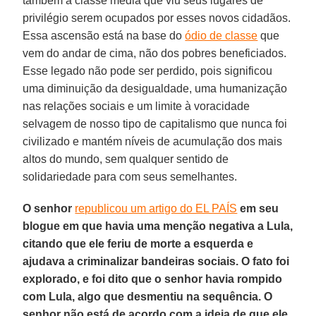
também a classe média que viu seus lugares de
privilégio serem ocupados por esses novos cidadãos.
Essa ascensão está na base do
ódio de classe
que
vem do andar de cima, não dos pobres beneficiados.
Esse legado não pode ser perdido, pois significou
uma diminuição da desigualdade, uma humanização
nas relações sociais e um limite à voracidade
selvagem de nosso tipo de capitalismo que nunca foi
civilizado e mantém níveis de acumulação dos mais
altos do mundo, sem qualquer sentido de
solidariedade para com seus semelhantes.
O senhor
republicou um artigo do EL PAÍS
em seu
blogue em que havia uma menção negativa a Lula,
citando que ele feriu de morte a esquerda e
ajudava a criminalizar bandeiras sociais. O fato foi
explorado, e foi dito que o senhor havia rompido
com Lula, algo que desmentiu na sequência. O
senhor não está de acordo com a ideia de que ele